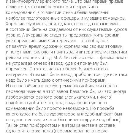
й зенитноартиллерийского полка. Это был первый призыв
студентов, что было необычно и непривычно
командованию. Для занятий с ними были выделены
наиболее подготовленные офицеры и младшие командиры.
Хорошие службисты, они, однако, не всегда оказывались
в состоянии быть на ожидаемом от них слушателями курсов
уровне. А вчерашние студенты продолжали жить своими
уже определившимися интересами — в свободное
от занятий время художники корпели над своими этюдами
и полотнами, филологи начитывали литературу, математики
решали теоремы и т. д. М. А. Листенгартена — физика никак
не устраивал огневой взвод, куда он поначалу был
определен. Он хотел чего-то более близкого к его
интересам. Этим мог быть взвод прибористов, где все-таки
надо было иметь дело с оптическими приборами.
И он настойчиво и целеустремленно добивался своего
перевода именно в этот взвод. Казалось бы, как это иногда
изображается разного рода злопыхателями, ничего
подобного добиться от, мол, солдафонствующего
командования было просто невозможно. Но просьба
юного курсанта была удовлетворена (подобный факт был
не единственным, и я мог бы привести другие подобные).
Так он стал прибористом и в этом качестве в составе
одного и того же полка (переименованного позже