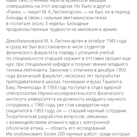
какие ожесточенные налеты вражеской авиации
совершались на этот аэродром. Но было и другое.
«Ранен, — пишет М. А. Листенгартен, — не был, но в период
блокады в связи с сильным авитаминозом лежал
в госпитале около 3 недель». Блокадные
продовольственные трудности не миновали и армию.
Демобилизовался М. А. Листенгартен в октябре 1945 года
и сразу же был восстановлен в числе студентов
физического факультета. Наряду с успешной учебой
по специальности старший сержант в отставке прошел еще
курс при специальной кафедре и получил звание младшего
техника-лейтенанта. Закончив с отличием в декабре 1950
года физический факультет, несколько лет проработал
преподавателем в школах, техникумах и вузах Ташкента,
Баку, Ленинграда. В 1956 году поступил в отдел ядерной
спектроскопии Научно-исследовательского физического
института университета на должность младшего научного
сотрудника, с 1965 года, уже став кандидатом наук
(защитился в 1963 году), он — старший научный сотрудник.
Теоретическая разработка вопросов, связанных
с взаимодействием атомного ядра с электронной
оболочкой атома, — область его исследований.
Им опубликовано более 200 научных работ, среди которых