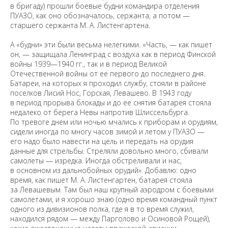
в бригаду) прошли боевые будни командира отделения
ПУАЗО, как оно обозначалось, сержанта, а потом —
старшего сержанта М. А. Листенгартена.
А «будни» эти были весьма нелегкими. «Часть, — как пишет
он, — защищала Ленинград с воздуха как в период Финской
войны 1939—1940 гг., так и в период Великой
Отечественной войны от ее первого до последнего дня.
Батареи, на которых я проходил службу, стояли в районе
поселков Лисий Нос, Горская, Левашево. В 1943 году
в период прорыва блокады и до ее снятия батарея стояла
недалеко от берега Невы напротив Шлиссельбурга.
По тревоге днем или ночью мчались к приборам и орудиям,
сидели иногда по многу часов зимой и летом у ПУАЗО —
его надо было навести на цель и передать на орудия
данные для стрельбы. Стреляли довольно много, сбивали
самолеты — изредка. Иногда обстреливали и нас,
в основном из дальнобойных орудий». Добавлю: одно
время, как пишет М. А. Листенгартен, батарея стояла
за Левашевым. Там был наш крупный аэродром с боевыми
самолетами, и я хорошо знаю (одно время командный пункт
одного из дивизионов полка, где я в то время служил,
находился рядом — между Парголово и Осиновой Рощей),