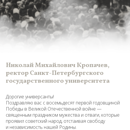
Николай Михайлович Кропачев,
ректор Санкт-Петербургского
государственного университета
Дорогие универсанты!
Обратная связь
Поздравляю вас с восемьдесят первой годовщиной
Победы в Великой Отечественной войне —
священным праздником мужества и отваги, которые
Обратите внимание: публикация
осуществляется исключительно при
проявил советский народ, отстаивая свободу
наличии в папке подписанного
и независимость нашей Родины.
и отсканированного согласия