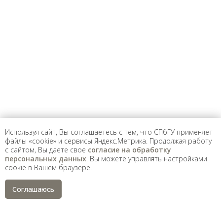
Предложить
дополнения к материалу
Уважаемые универсанты и гости! Если
вы заметили неточность в опубликованных
сведениях, пожалуйста, сообщите об этом
на электронный адрес
pro@spbu.ru
Используя сайт, Вы соглашаетесь с тем, что СПбГУ применяет
файлы «cookie» и сервисы Яндекс.Метрика. Продолжая работу
с сайтом, Вы даете свое
согласие на обработку
Санкт-Петербургский государственный университет
©
персональных данных
. Вы можете управлять настройками
2026
cookie в Вашем браузере.
Saint Petersburg State University
© 2026
Политика СПбГУ в отношении обработки
Соглашаюсь
персональных данных
На данном информационном ресурсе могут быть
опубликованы архивные материалы с упоминанием
физических и юридических лиц, включенных