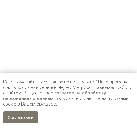
Предложить
дополнения к материалу
Уважаемые универсанты и гости! Если
вы заметили неточность в опубликованных
сведениях, пожалуйста, сообщите об этом
на электронный адрес
pro@spbu.ru
Используя сайт, Вы соглашаетесь с тем, что СПбГУ применяет
файлы «cookie» и сервисы Яндекс.Метрика. Продолжая работу
с сайтом, Вы даете свое
согласие на обработку
Санкт-Петербургский государственный университет
©
персональных данных
. Вы можете управлять настройками
2026
cookie в Вашем браузере.
Saint Petersburg State University
© 2026
Политика СПбГУ в отношении обработки
Соглашаюсь
персональных данных
На данном информационном ресурсе могут быть
опубликованы архивные материалы с упоминанием
физических и юридических лиц, включенных