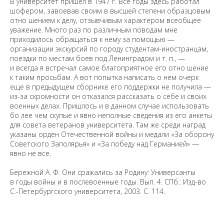
В университет пришел в 1947 г. Все годы здесь работал
шофером, завоевав своим в высшей степени образцовым
отно шением к делу, отзывчивым характером всеобщее
уважение. Много раз по различным поводам мне
приходилось обращаться к нему за помощью —
организации экскурсий по городу студентам-иностранцам,
поездки по местам боев под Ленинградом и т. п., —
и всегда я встречал самое благоприятное его отно шение
к таким просьбам. А вот попытка написать о нем очерк
еще в предыдущем сборнике его поддержки не получила —
из-за скромности он отказался рассказать о себе и своих
военных делах. Пришлось и в данном случае использовать
бо лее чем скупые и явно неполные сведения из его анкеты
для совета ветеранов университета. Там же среди наград
указаны орден Отечественной войны и медали «За оборону
Советского Заполярья» и «За победу над Германией» —
явно не все.
Бережной А. Ф. Они сражались за Родину: Универсанты
в годы войны и в послевоенные годы. Вып. 4. СПб.: Изд-во
С.-Петербургского университета, 2003. С. 114.