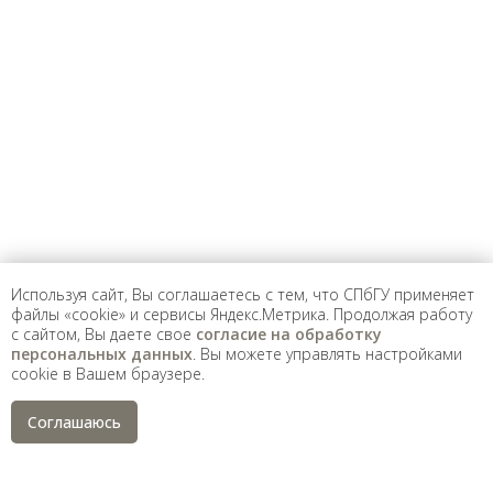
Предложить
дополнения к материалу
Уважаемые универсанты и гости! Если
вы заметили неточность в опубликованных
сведениях, пожалуйста, сообщите об этом
на электронный адрес
pro@spbu.ru
Используя сайт, Вы соглашаетесь с тем, что СПбГУ применяет
файлы «cookie» и сервисы Яндекс.Метрика. Продолжая работу
с сайтом, Вы даете свое
согласие на обработку
Санкт-Петербургский государственный университет
©
персональных данных
. Вы можете управлять настройками
2026
cookie в Вашем браузере.
Saint Petersburg State University
© 2026
Политика СПбГУ в отношении обработки
Соглашаюсь
персональных данных
На данном информационном ресурсе могут быть
опубликованы архивные материалы с упоминанием
физических и юридических лиц, включенных