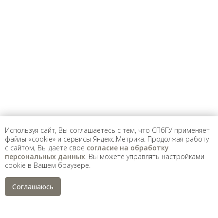
Предложить
дополнения к материалу
Уважаемые универсанты и гости! Если
вы заметили неточность в опубликованных
сведениях, пожалуйста, сообщите об этом
на электронный адрес
pro@spbu.ru
Используя сайт, Вы соглашаетесь с тем, что СПбГУ применяет
файлы «cookie» и сервисы Яндекс.Метрика. Продолжая работу
с сайтом, Вы даете свое
согласие на обработку
Санкт-Петербургский государственный университет
©
персональных данных
. Вы можете управлять настройками
2026
cookie в Вашем браузере.
Saint Petersburg State University
© 2026
Политика СПбГУ в отношении обработки
Соглашаюсь
персональных данных
На данном информационном ресурсе могут быть
опубликованы архивные материалы с упоминанием
физических и юридических лиц, включенных