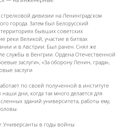
йск — на инженерные.
в стрелковой дивизии на Ленинградском
ого города. Затем был Белорусский
 территориях бывших советских
е реки Великой, участие в битвах
ании и в Австрии. Был ранен. Снял же
сле службы в Венгрии. Ордена Отечественной
боевые заслуги», «За оборону Ленин, града»,
овые заслуги
, работает по своей полученной в институте
аши дни, когда так много делается для
ленных зданий университета, работы ему,
головы.
у: Универсанты в годы войны