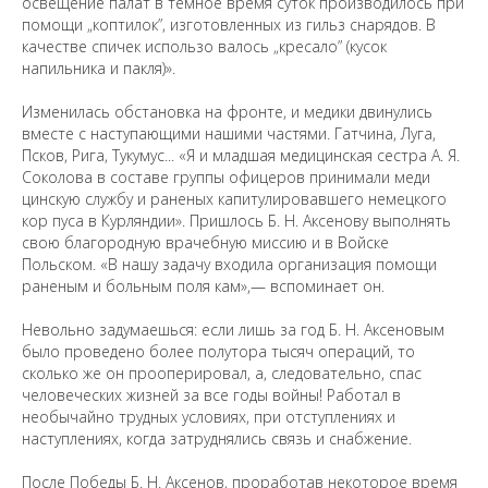
освещение палат в темное время суток производилось при
помощи „коптилок”, изготовленных из гильз снарядов. В
качестве спичек использо валось „кресало” (кусок
напильника и пакля)».
Изменилась обстановка на фронте, и медики двинулись
вместе с наступающими нашими частями. Гатчина, Луга,
Псков, Рига, Тукумус... «Я и младшая медицинская сестра А. Я.
Соколова в составе группы офицеров принимали меди
цинскую службу и раненых капитулировавшего немецкого
кор пуса в Курляндии». Пришлось Б. Н. Аксенову выполнять
Предложить
дополнения к материалу
свою благородную врачебную миссию и в Войске
Польском. «В нашу задачу входила организация помощи
раненым и больным поля кам»,— вспоминает он.
Уважаемые универсанты и гости! Если
вы заметили неточность в опубликованных
Невольно задумаешься: если лишь за год Б. Н. Аксеновым
сведениях, пожалуйста, сообщите об этом
было проведено более полутора тысяч операций, то
на электронный адрес
pro@spbu.ru
сколько же он прооперировал, а, следовательно, спас
человеческих жизней за все годы войны! Работал в
необычайно трудных условиях, при отступлениях и
наступлениях, когда затруднялись связь и снабжение.
После Победы Б. Н. Аксенов, проработав некоторое время