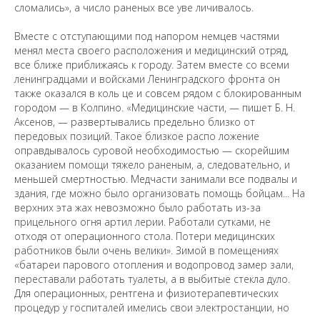
сломались», а число раненых все уве личивалось.
Вместе с отступающими под напором немцев частями
менял места своего расположения и медицинский отряд,
все ближе приближаясь к городу. Затем вместе со всеми
ленинградцами и войсками Ленинградского фронта он
также оказался в коль це и совсем рядом с блокированным
городом — в Колпино. «Медицинские части, — пишет Б. Н.
Аксенов, — развертывались предельно близко от
передовых позиций. Такое близкое распо ложение
оправдывалось суровой необходимостью — скорейшим
оказанием помощи тяжело раненым, а, следовательно, и
меньшей смертностью. Медчасти занимали все подвалы и
здания, где можно было организовать помощь бойцам... На
верхних эта жах невозможно было работать из-за
прицельного огня артил лерии. Работали сутками, не
отходя от операционного стола. Потери медицинских
работников были очень велики». Зимой в помещениях
«батареи парового отопления и водопровод замер зали,
переставали работать туалеты, а в выбитые стекла дуло.
Для операционных, рентгена и физиотерапевтических
процедур у госпиталей имелись свои электростанции, но