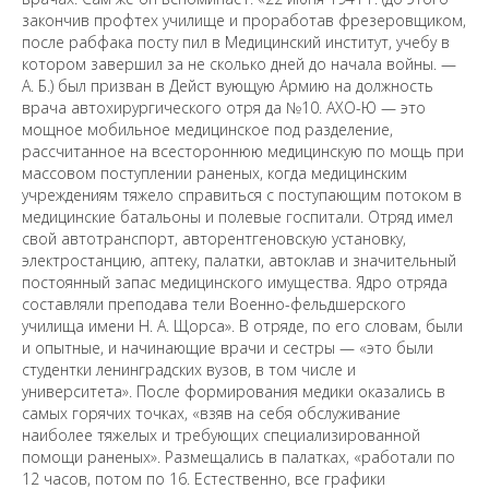
закончив профтех училище и проработав фрезеровщиком,
после рабфака посту пил в Медицинский институт, учебу в
котором завершил за не сколько дней до начала войны. —
А. Б.) был призван в Дейст вующую Армию на должность
врача автохирургического отря да №10. АХО-Ю — это
мощное мобильное медицинское под разделение,
рассчитанное на всестороннюю медицинскую по мощь при
массовом поступлении раненых, когда медицинским
учреждениям тяжело справиться с поступающим потоком в
медицинские батальоны и полевые госпитали. Отряд имел
свой автотранспорт, авторентгеновскую установку,
электростанцию, аптеку, палатки, автоклав и значительный
постоянный запас медицинского имущества. Ядро отряда
составляли преподава тели Военно-фельдшерского
училища имени Н. А. Щорса». В отряде, по его словам, были
и опытные, и начинающие врачи и сестры — «это были
студентки ленинградских вузов, в том числе и
университета». После формирования медики оказались в
самых горячих точках, «взяв на себя обслуживание
наиболее тяжелых и требующих специализированной
помощи раненых». Размещались в палатках, «работали по
12 часов, потом по 16. Естественно, все графики