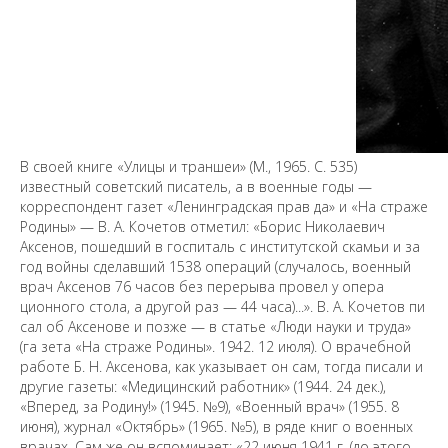
В своей книге «Улицы и траншеи» (М., 1965. С. 535)
известный советский писатель, а в военные годы —
корреспондент газет «Ленинградская прав да» и «На страже
Родины» — В. А. Кочетов отметил: «Борис Николаевич
Аксенов, пошедший в госпиталь с институтской скамьи и за
год войны сделавший 1538 операций (случалось, военный
врач Аксенов 76 часов без перерыва провел у опера
ционного стола, а другой раз — 44 часа)...». В. А. Кочетов пи
сал об Аксенове и позже — в статье «Люди науки и труда»
(га зета «На страже Родины». 1942. 12 июля). О врачебной
работе Б. Н. Аксенова, как указывает он сам, тогда писали и
другие газеты: «Медицинский работник» (1944. 24 дек.),
«Вперед, за Родину!» (1945. №9), «Военный врач» (1955. 8
июня), журнал «Октябрь» (1965. №5), в ряде книг о военных
врачах. Сам же он вспоминает: «22 июня 1941 г. (до этого