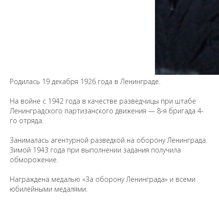
Предложить
дополнения к материалу
Родилась 19 декабря 1926 года в Ленинграде.
На войне с 1942 года в качестве разведчицы при штабе
Уважаемые универсанты и гости! Если
Ленинградского партизанского движения — 8-я бригада 4-
вы заметили неточность в опубликованных
го отряда.
сведениях, пожалуйста, сообщите об этом
на электронный адрес
pro@spbu.ru
Занималась агентурной разведкой на оборону Ленинграда.
Зимой 1943 года при выполнении задания получила
обморожение.
Награждена медалью «За оборону Ленинграда» и всеми
юбилейными медалями.
Санкт-Петербургский государственный университет
©
2026
Saint Petersburg State University
© 2026