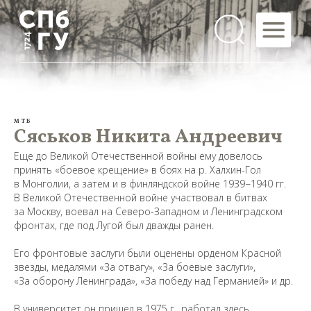
МТБ
Сяськов Никита Андреевич
Еще до Великой Отечественной войны ему довелось
принять «боевое крещение» в боях на р. Халхин-Гол
в Монголии, а затем и в финляндской войне 1939−1940 гг.
В Великой Отечественной войне участвовал в битвах
за Москву, воевал на Северо-Западном и Ленинградском
фронтах, где под Лугой был дважды ранен.
Его фронтовые заслуги были оценены орденом Красной
звезды, медалями «За отвагу», «За боевые заслуги»,
«За оборону Ленинграда», «За победу над Германией» и др.
В университет он пришел в 1975 г., работал здесь