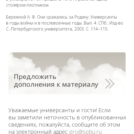
столяром-плотником.
Предложить
Бережной А. Ф. Они сражались за Родину: Универсанты
дополнения к материалу
в годы войны и в послевоенные годы. Вып. 4. СПб.: Изд-во
С.-Петербургского университета, 2003. С. 114−115.
Уважаемые универсанты и гости! Если
вы заметили неточность в опубликованных
сведениях, пожалуйста, сообщите об этом
на электронный адрес
pro@spbu.ru
Санкт-Петербургский государственный университет
©
2026
Saint Petersburg State University
© 2026
Политика СПбГУ в отношении обработки
персональных данных
На данном информационном ресурсе могут быть
опубликованы архивные материалы с упоминанием