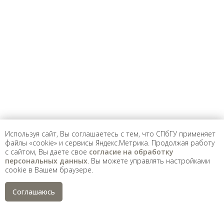
Предложить
дополнения к материалу
Уважаемые универсанты и гости! Если
вы заметили неточность в опубликованных
сведениях, пожалуйста, сообщите об этом
на электронный адрес
pro@spbu.ru
Используя сайт, Вы соглашаетесь с тем, что СПбГУ применяет
файлы «cookie» и сервисы Яндекс.Метрика. Продолжая работу
с сайтом, Вы даете свое
согласие на обработку
Санкт-Петербургский государственный университет
©
персональных данных
. Вы можете управлять настройками
2026
cookie в Вашем браузере.
Saint Petersburg State University
© 2026
Политика СПбГУ в отношении обработки
Соглашаюсь
персональных данных
На данном информационном ресурсе могут быть
опубликованы архивные материалы с упоминанием
физических и юридических лиц, включенных