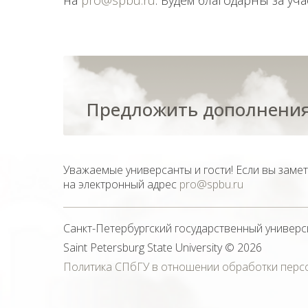
на
pro@spbu.ru
. Будем благодарны за уча
Предложить дополнения
Уважаемые универсанты и гости! Если вы заме
на электронный адрес
pro@spbu.ru
Санкт-Петербургский государственный универс
Saint Petersburg State University
© 2026
Политика СПбГУ в отношении обработки перс