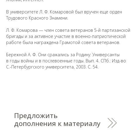
сведениях, пожалуйста, сообщите об этом
на электронный адрес
pro@spbu.ru
В университете Л. Ф. Комаровой был вручен еще орден
Трудового Красного Знамени.
Л. Ф. Комарова — член совета ветеранов 5-й партизанской
бригады и за активное участие в военно-патриотической
работе была награждена Грамотой совета ветеранов.
Санкт-Петербургский государственный университет
©
2026
Бережной А. Ф. Они сражались за Родину: Универсанты
Saint Petersburg State University
© 2026
в годы войны и в послевоенные годы. Вып. 4. СПб.: Изд-во
Политика СПбГУ в отношении обработки
С.-Петербургского университета, 2003. С. 54.
персональных данных
На данном информационном ресурсе могут быть
опубликованы архивные материалы с упоминанием
физических и юридических лиц, включенных
Министерством юстиции Российской Федерации в реестр
иностранных агентов, а также организаций, признанных
экстремистскими и запрещенных на территории
Российской Федерации.