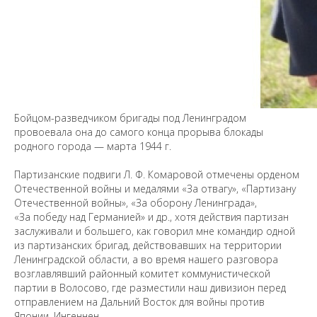
Бойцом-разведчиком бригады под Ленинградом
провоевала она до самого конца прорыва блокады
родного города — марта 1944 г.
Партизанские подвиги Л. Ф. Комаровой отмечены орденом
Отечественной войны и медалями «За отвагу», «Партизану
Отечественной войны», «За оборону Ленинграда»,
«За победу над Германией» и др., хотя действия партизан
заслуживали и большего, как говорил мне командир одной
Предложить
из партизанских бригад, действовавших на территории
дополнения к материалу
Ленинградской области, а во время нашего разговора
возглавлявший районный комитет коммунистической
партии в Волосово, где разместили наш дивизион перед
Уважаемые универсанты и гости! Если
отправлением на Дальний Восток для войны против
вы заметили неточность в опубликованных
Японии, Ингеннен.