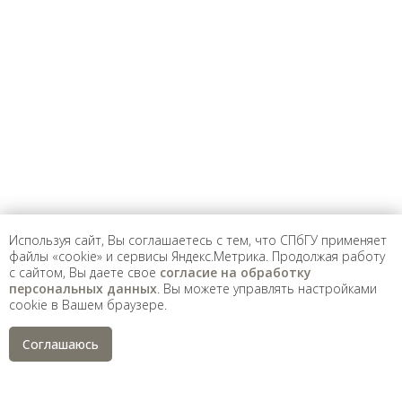
Предложить
дополнения к материалу
Уважаемые универсанты и гости! Если
вы заметили неточность в опубликованных
сведениях, пожалуйста, сообщите об этом
на электронный адрес
pro@spbu.ru
Используя сайт, Вы соглашаетесь с тем, что СПбГУ применяет
файлы «cookie» и сервисы Яндекс.Метрика. Продолжая работу
с сайтом, Вы даете свое
согласие на обработку
Санкт-Петербургский государственный университет
©
персональных данных
. Вы можете управлять настройками
2026
cookie в Вашем браузере.
Saint Petersburg State University
© 2026
Политика СПбГУ в отношении обработки
Соглашаюсь
персональных данных
На данном информационном ресурсе могут быть
опубликованы архивные материалы с упоминанием
физических и юридических лиц, включенных