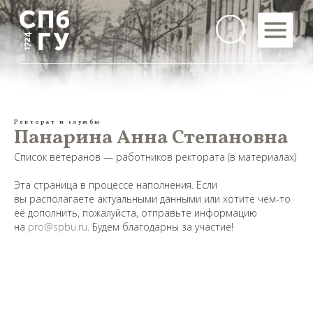
Ректорат и службы
Панарина Анна Степановна
Список ветеранов — работников ректората (в материалах)
Эта страница в процессе наполнения. Если
вы располагаете актуальными данными или хотите чем-то
её дополнить, пожалуйста, отправьте информацию
на
pro@spbu.ru
. Будем благодарны за участие!
Предложить
дополнения к материалу
Уважаемые универсанты и гости! Если
вы заметили неточность в опубликованных