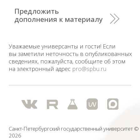
сведениях, пожалуйста, сообщите об этом
на электронный адрес
pro@spbu.ru
Санкт-Петербургский государственный университет
©
2026
Saint Petersburg State University
© 2026
Политика СПбГУ в отношении обработки
персональных данных
На данном информационном ресурсе могут быть
опубликованы архивные материалы с упоминанием
физических и юридических лиц, включенных
Министерством юстиции Российской Федерации в реестр
иностранных агентов, а также организаций, признанных
экстремистскими и запрещенных на территории
Российской Федерации.