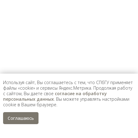
Предложить
дополнения к материалу
Уважаемые универсанты и гости! Если
вы заметили неточность в опубликованных
сведениях, пожалуйста, сообщите об этом
на электронный адрес
pro@spbu.ru
Используя сайт, Вы соглашаетесь с тем, что СПбГУ применяет
файлы «cookie» и сервисы Яндекс.Метрика. Продолжая работу
с сайтом, Вы даете свое
согласие на обработку
Санкт-Петербургский государственный университет
©
персональных данных
. Вы можете управлять настройками
2026
cookie в Вашем браузере.
Saint Petersburg State University
© 2026
Политика СПбГУ в отношении обработки
Соглашаюсь
персональных данных
На данном информационном ресурсе могут быть
опубликованы архивные материалы с упоминанием
физических и юридических лиц, включенных