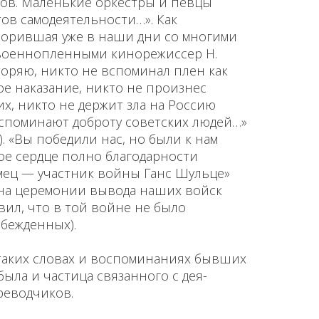
ов. Маленькие оркестры и певцы
ов самодеятельности…». Как
ворившая уже в наши дни со многими
оеннопленными кинорежиссер Н.
торяю, никто не вспоминал плен как
е наказа­ние, никто не произнес
х, никто не дер­жит зла на Россию
вспоминают доброту советских людей…»
я). «Вы победили нас, но были к нам
ое сердце полно благодарности
мец — участник войны Ганс Шульце»
то на церемонии вывода наших войск
явил, что в той войне не было
обежденных).
таких словах и воспоминаниях быв­ших
ыла и частица связанного с дея­
реводчиков.