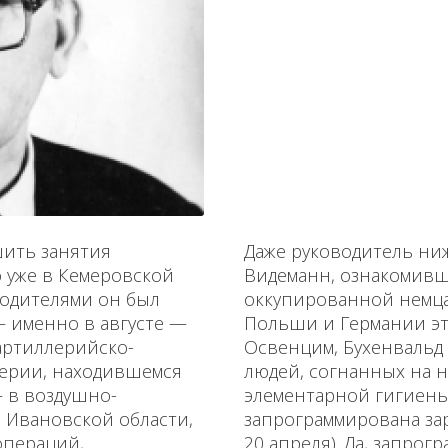
шить занятия
Даже руководитель ниж
о уже в Кемеровской
Видеманн, ознакомивш
 родителями он был
оккупированной немца
— именно в августе —
Польши и Германии эт
артиллерийско-
Освенцим, Бухенвальд и
лерии, находившемся
людей, согнанных на
— в воздушно-
элементарной гигиены:
в Иванов­ской области,
запрограммирована зара
операций,
20 апреля). Да, запрогр