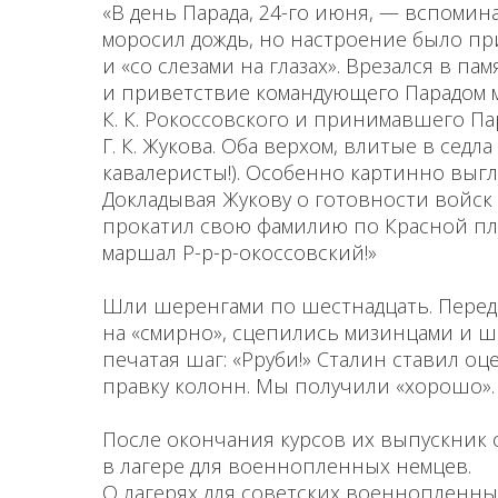
«В день Парада, 24-го июня, — вспоми
моросил дождь, но настроение было пр
и «со слезами на глазах». Врезался в па
и привет­ствие командующего Парадом
К. К. Рокоссовского и принимавшего П
Г. К. Жукова. Оба верхом, вли­тые в сед
кавалеристы!). Особенно кар­тинно выг
Докладывая Жукову о готов­ности войск 
прокатил свою фамилию по Красной пл
маршал Р-р-р-окоссовский!»
Шли шеренгами по шестнадцать. Перед
на «смирно», сцепились мизинцами и ш
пе­чатая шаг: «Рруби!» Сталин ставил оц
правку колонн. Мы получили «хорошо».
После окончания курсов их выпускник 
в лагере для военнопленных немцев.
О лагерях для советских военнопленных