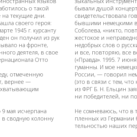
 иностранных языков
зыкальных инструмент
аботилось о такой
бывали душой концерт
 на текущие дни.
свидетельствовала го
нашла своего героя:
бывшими немецкими в
арте 1945 г. курсанту
Соболева, «никто, пов
ден он получил из рук
жестокое и неправедно
бывало на фронте,
недобрых слов о русски
нного деятеля, в свое
и все, повторяю, все 
тернационала Отто
(«Правда». 1995. 7 июн
гуманны. И мое немецк
беду, отмеченную
России, — говорил не
т, вернее —
(это в связи с тем, ч
захватывающим
из ФРГ Б. Н. Ельцин за
ни победителей, ни п
о 9 мая исчерпана
Не сомневаюсь, что в 
и в сводную колонну
пленных из Германии б
тельностью наших пе