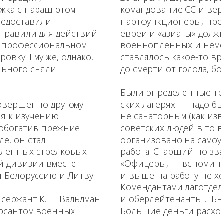
ыжка с парашютом
командование СС и вер
редоставили.
партфункционеры, пред
направили для действий
евреи и «азиаты» дол
на профессиональном
военнопленных и неме
ровку. Ему же, однако,
ставлялось какое-то в
льного сняли
до смерти от голода, 
Были определенные тр
овер­шенно другому
ских лагерях — надо б
я к изу­чению
не санаторным (как из
 обогатив прежние
советских людей в то 
е, он стал
организовано на само
вленных стрелковых
работа. Старший по з
ой дивизии вместе
«Офицеры, — вспоминае
л Белоруссию и Литву.
и выше на работу не х
Комендантами лаготде
сержант К. Н. Вальд­ман
и оберлейтенанты… Бы
урсантом военных
Большие деньги расхо