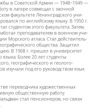
лужбы в Советской Армии — 1948−1949 —
боту в лагере совмещал с заоч­ной
ском факультете Ленинградского уни­
овался по английскому языку. В 1950 г.
ал студентом этого факультета. Затем,
работал преподавателем в военном учи­
ии Морского атласа. Стал действитель­
географического общества. Защитил
ацию. В 1968 г. пришел в университет
о языка. Более 20 лет студенты
кого, географического и геолого-
ов изучали под его руководством язык
естве переводчика художественных
тивную общественную работу.
. Вальдман стал пенсионером, но связи
.