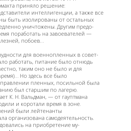
махта приняло ре­шение:
ставители интеллигенции, а так­же все
жны быть изолированы от осталь­ных
дленно уничтожены. Другим предо­
ремя поработать на завоевателей —
болезней, побоев…
удности для военнопленных в совет­
ыло работать, питание было отнюдь
вестно, таким оно не было и для
время)… Но здесь все было
­управлении пленных, посильной была
ванию был старшим по лагерю.
т К. Н. Вальдман, — от гауптмана
одили и коротали время в зоне.
лений были лейтенанты
ла организована самодея­тельность.
довались на приобретение му­