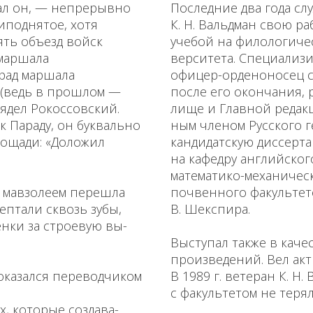
нал он, — непрерывно
Последние два года с
иподнятое, хотя
К. Н. Вальдман свою ра
мять объезд войск
учебой на филологиче
 маршала
верситета. Специализир
арад маршала
офицер-орденоносец ст
ла (ведь в прошлом —
после его окончания, 
лядел Рокоссовский.
лище и Главной редакц
к Параду, он буквально
ным членом Русского 
ощади: «Доложил
кан­дидатскую диссерт
на ка­федру английског
математико­-механичес
 мавзолеем перешла
почвенного факульте­т
ептали сквозь зубы,
В. Шекспира.
енки за строевую вы­
Высту­пал также в кач
произведе­ний. Вел ак
оказался переводчи­ком
В 1989 г. ветеран К. Н
с факультетом не терял
, которые создава­