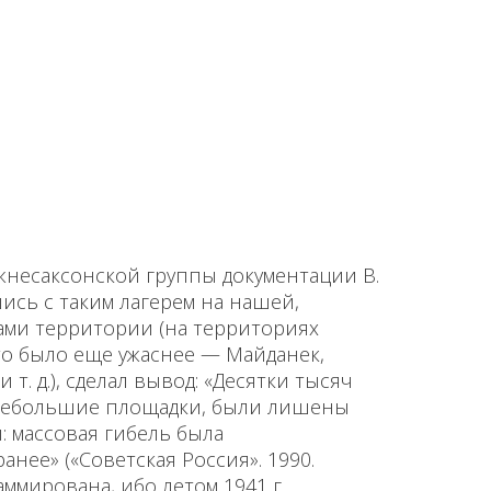
несаксонской группы доку­ментации В.
ись с таким лагерем на нашей,
ми территории (на территориях
о было еще ужаснее — Майданек,
 т. д.), сделал вывод: «Десятки тысяч
 небольшие площадки, были лишены
 массовая гибель была
нее» («Советская Россия». 1990.
аммирова­на, ибо летом 1941 г.