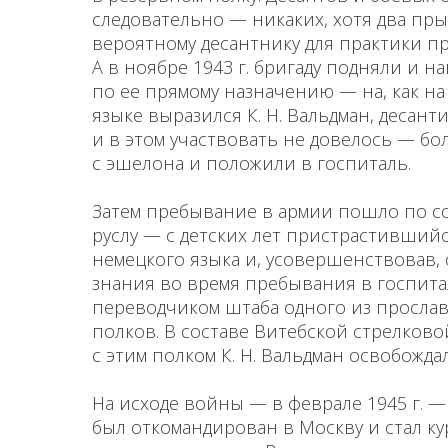
следовательно — никаких, хотя два пр
веро­ятному десантнику для практики п
А в ноябре 1943 г. бригаду подняли и 
по ее пря­мому назначению — на, как 
языке выра­зился К. Н. Вальдман, десанти
и в этом участвовать не довелось — бо
с эшелона и поло­жили в госпиталь.
Затем пребывание в армии пошло по с
руслу — с детских лет пристрастившийс
немецкого языка и, усовершенствовав,
знания во время пребывания в госпитал
переводчиком штаба одного из просла
полков. В составе Витебской стрелков
с этим полком К. Н. Вальдман освобожда
На исходе войны — в феврале 1945 г. — 
был откомандирован в Москву и стал к