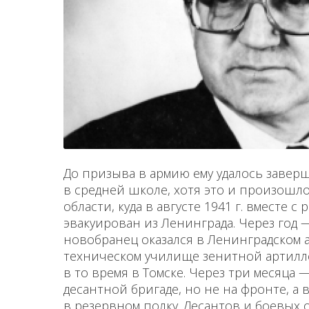
До призыва в армию ему удалось завер
в средней школе, хотя это и произошл
области, куда в августе 1941 г. вместе с
эвакуирован из Ленинграда. Че­рез год 
новобранец оказался в Ленин­градском 
техническом училище зенитной артил­
в то время в Томске. Через три месяца 
десантной бригаде, но не на фронте, а 
в резервном полку. Десантов и боевых 