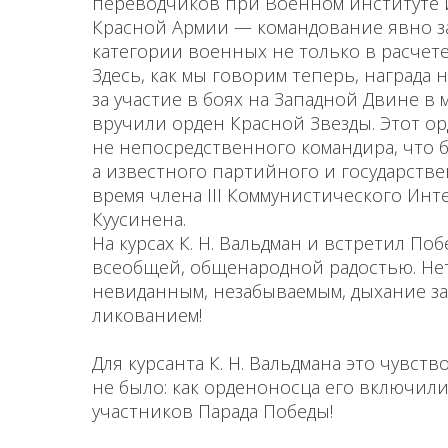
переводчиков при Военном институте
Красной Армии — командование явно з
кате­гории военных не только в расчете
Здесь, как мы говорим теперь, награда 
за участие в боях на Западной Двине в м
вручили ор­ден Красной Звезды. Этот ор
не непо­средственного командира, что 
а известного партийного и государстве
время члена III Коммунистического Ин
Куусинена.
На курсах К. Н. Вальдман и встретил По
всеобщей, общенародной радостью. Не
невиданным, незабываемым, дыхание 
ликованием!
Для курсанта К. Н. Вальдмана это чувств
не было: как орденоносца его включил
участников Парада Победы!