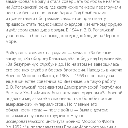
заминировала Волгу и стала совершать бомбовые налеты
на Астраханский рейд, где каспийские танкеры перегружали
нефть и бензин в волжские баржи. Под бомбежками
и пулеметными обстрелами самолетов практиканту
пришлось стать подносчиком снарядов к зенитному орудию
и дублером командира орудия. В 1944 г. В. В. Рогальский
участвовал в боевых выходах подводной лодки на Черном
море.
Предложить
Войну он закончил с наградами — медали: «За боевые
дополнения к материалу
заслуги», «За оборону Кавказа», «За победу над Германией»,
«За безупречную службу» и др. Но на этом не завершилась
его военная служба и боевая биография. Находясь в частях
Уважаемые универсанты и гости! Если
Военно-Морского Флота, в 1968 — 1969 гг. он выступал
вы заметили неточность в опубликованных
еще в качестве советника во Вьетнаме. За такую работу
сведениях, пожалуйста, сообщите об этом
В. В. Рогальский президентом Демократической Республики
на электронный адрес
pro@spbu.ru
Вьетнам Хо-Ши-Мином был награжден орденом «За боевой
подвиг» и медалью «За сплоченность в борьбе против
американских империалистов». Но главные его
обязанности тогда — после войны — были в другом:
он являлся научным сотрудником Научно-
исследовательского института Военно-Морского Флота
(до 1952 г.) и преподавателем Военно-Морского училища
Санкт-Петербургский государственный университет
©