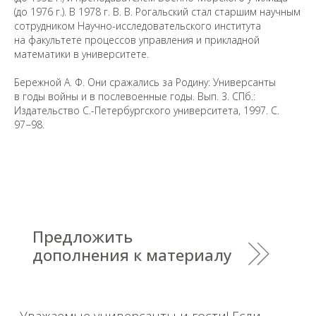
2026
(до 1976 г.). В 1978 г. В. В. Рогальский стал старшим научным
Saint Petersburg State University
© 2026
сотрудником Научно-исследовательского института
Политика СПбГУ в отношении обработки
на факультете процессов управления и прикладной
персональных данных
математики в университете.
На данном информационном ресурсе могут быть
опубликованы архивные материалы с упоминанием
Бережной А. Ф. Они сражались за Родину: Универсанты
физических и юридических лиц, включенных
в годы войны и в послевоенные годы. Вып. 3. СПб.:
Министерством юстиции Российской Федерации в реестр
иностранных агентов, а также организаций, признанных
Издательство С.-Петербургского университета, 1997. С.
экстремистскими и запрещенных на территории
97−98.
Российской Федерации.