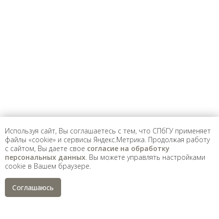
Предложить
дополнения к материалу
Уважаемые универсанты и гости! Если
вы заметили неточность в опубликованных
сведениях, пожалуйста, сообщите об этом
на электронный адрес
pro@spbu.ru
Используя сайт, Вы соглашаетесь с тем, что СПбГУ применяет
файлы «cookie» и сервисы Яндекс.Метрика. Продолжая работу
с сайтом, Вы даете свое
согласие на обработку
Санкт-Петербургский государственный университет
©
персональных данных
. Вы можете управлять настройками
2026
cookie в Вашем браузере.
Saint Petersburg State University
© 2026
Политика СПбГУ в отношении обработки
Соглашаюсь
персональных данных
На данном информационном ресурсе могут быть
опубликованы архивные материалы с упоминанием
физических и юридических лиц, включенных