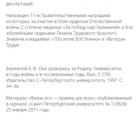
диссертаций.
Награжден 11-ю Правительственными наградами,
из которых за участие в боях орденом Отечественной
войны 2 степени, медалью «За победу над Германией» и 6-ю
юбилейными орденами Ленина, Трудового Красного
Знамени и медалями: «100-летие В.И.Ленина» и «Ветеран
Труда».
Бережной А. Ф. Они сражались за Родину: Универсанты
в годы войны и в послевоенные годы. Вып. 3. СПб.:
Предложить
Издательство С.-Петербургского университета, 1997. С.
дополнения к материалу
34−36.
Материал «Жизнь его — пример для всех», опубликованный
Уважаемые универсанты и гости! Если
в журнале «Санкт-Петербургский университет» №​ 1 (3826)
вы заметили неточность в опубликованных
25 января 2011 года
сведениях, пожалуйста, сообщите об этом
на электронный адрес
pro@spbu.ru