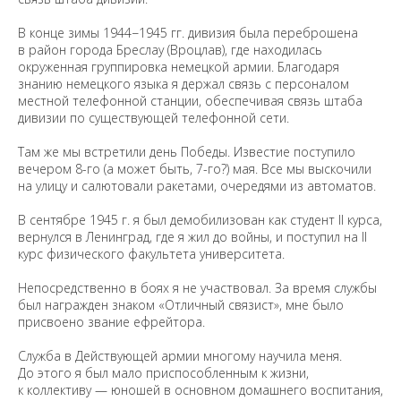
В конце зимы 1944−1945 гг. дивизия была переброшена
в район города Бреслау (Вроцлав), где находилась
окруженная группировка немецкой армии. Благодаря
знанию немецкого языка я держал связь с персоналом
местной телефонной станции, обеспечивая связь штаба
дивизии по существующей телефонной сети.
Там же мы встретили день Победы. Известие поступило
вечером 8-го (а может быть, 7-го?) мая. Все мы выскочили
на улицу и салютовали ракетами, очередями из автоматов.
В сентябре 1945 г. я был демобилизован как студент II курса,
вернулся в Ленинград, где я жил до войны, и поступил на II
курс физического факультета университета.
Непосредственно в боях я не участвовал. За время службы
был награжден знаком «Отличный связист», мне было
присвоено звание ефрейтора.
Служба в Действующей армии многому научила меня.
До этого я был мало приспособленным к жизни,
к коллективу — юношей в основном домашнего воспитания,