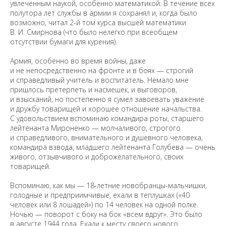
увлеченным наукой, особенно математикой. В течение всех
полутора лет службы в армии я сохранял и, когда было
возможно, читал 2-й том курса высшей математики
В. И. Смирнова (что было нелегко при всеобщем
отсутствии бумаги для курения).
Армия, особенно во время войны, даже
и не непосредственно на фронте и в боях — строгий
и справедливый учитель и воспитатель. Немало мне
пришлось претерпеть и насмешек, и выговоров,
и взысканий, но постепенно я сумел завоевать уважение
и дружбу товарищей и хорошее отношение начальства.
С удовольствием вспоминаю командира роты, старшего
лейтенанта Мироненко — молчаливого, строгого
и справедливого, внимательного и душевного человека,
командира взвода, младшего лейтенанта Голубева — очень
живого, отзывчивого и доброжелательного, своих
товарищей.
Вспоминаю, как мы — 18-летние новобранцы-мальчишки,
голодные и предприимчивые, ехали в теплушках («40
человек или 8 лошадей») по 14 человек на одной полке.
Ночью — поворот с боку на бок «всем вдруг». Это было
в августе 1944 года. Ехали к месту своего нового