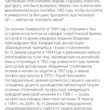
чувствовали себя близкими людьми, старались помогать
друг другу, чем было возможно. Именно они помогли мне
демобилизоваться в сентябре 1945 года, чтобы поступить
в университет (а был шанс прослужить еще несколько
лет — смотря как толковать закон)".
Он окончил Университет в 1949 году с отличием и был
оставлен ассистентом на кафедре теоретической физики,
которой в то время заведовал академик Владимир
Александрович Фок. Кандидатскую диссертацию
«Вариационные принципы в теории столкновений»
Ю. Н. Демков защитил в 1954 году; в дальнейшем написал
монографию на ту же тему, переведенную на английский
язык и получившую в 1962 году университетскую премию.
Докторскую диссертацию «Медленные столкновения
атомов и ионов» он защитил в 1967 году, а звание
профессора получил в 1970 г. Юрий Николаевич
последовательно занимал должности старшего научного
сотрудника, доцента, руководителя лаборатории теории
атомных столкновений, профессора, заведующего
кафедрой квантовой механики и с 1984 г. — снова
профессора кафедры квантовой механики. В период
с 1989 г. по 2009 г. Ю. Н. Демков был председателем
специализированного совета по защите докторских