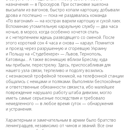
назначения — в Проскуров. При остановке эшелона
высыпали из вагонов, быстро копали картошку, добывали
дрова и поспешно — пока не раздавалась команда
«По вагонам!» — на кострах варили картошку и сухой лаек.
Вспоминаю утомительную караульную службу — два часа
ночью, в мороз, когда особенно хочется спать
и с нетерпением ждешь разводящего со сменой. После
этого короткий сон 4 часа и снова — караул. Помнится
и проезд через разрушенную и сгоревшую Украину
и Польшу на «Студебекере» — Львов, Тернополь,
Катовицы… А также возникшую вблизи Бреслау, куда
мы прибыли, перестрелку. Здесь, приспосабливая для
нашего узла связи, терпеливо и подолгу возились
с незнакомой трофейной техникой, на телефонной станции
общались с немцами и поляками. Выполняли беспокойные
и ответственные обязанности связиста, ибо малейшее
повреждение нарушало работу штаба дивизии, могло
иметь самые серьезные последствия и требовало
немедленного — в любое время суток — обнаружения
и устранения.
Характерным и замечательным в армии было братство
ленинградцев, независимо от чинов и званий. Все они