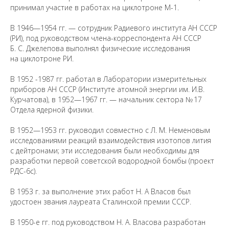
принимал участие в работах на циклотроне М-1.
В 1946—1954 гг. — сотрудник Радиевого института АН СССР
(РИ), под руководством члена-корреспондента АН СССР
Б. С. Джелепова выполнял физические исследования
на циклотроне РИ.
В 1952 -1987 гг. работал в Лаборатории измерительных
приборов АН СССР (Институте атомной энергии им. И.В.
Курчатова), в 1952—1967 гг. — начальник сектора № 17
Отдела ядерной физики.
В 1952—1953 гг. руководил совместно с Л. М. Неменовым
исследованиями реакций взаимодействия изотопов лития
с дейтронами; эти исследования были необходимы для
разработки первой советской водородной бомбы (проект
РДС-6с).
В 1953 г. за выполнение этих работ Н. А Власов был
удостоен звания лауреата Сталинской премии СССР.
В 1950-е гг. под руководством Н. А. Власова разработан