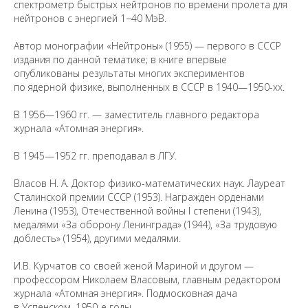
спектрометр быстрых нейтронов по времени пролета для
нейтронов с энергией 1−40 МэВ.
Автор монографии «Нейтроны» (1955) — первого в СССР
издания по данной тематике; в книге впервые
опубликованы результаты многих экспериментов
по ядерной физике, выполненных в СССР в 1940—1950-хх.
В 1956—1960 гг. — заместитель главного редактора
журнала «Атомная энергия».
Предложить
дополнения к материалу
В 1945—1952 гг. преподавал в ЛГУ.
Власов Н. А. Доктор физико-математических наук. Лауреат
Уважаемые универсанты и гости! Если
Сталинской премии СССР (1953). Награжден орденами
вы заметили неточность в опубликованных
Ленина (1953), Отечественной войны I степени (1943),
сведениях, пожалуйста, сообщите об этом
медалями «За оборону Ленинграда» (1944), «За трудовую
на электронный адрес
pro@spbu.ru
доблесть» (1954), другими медалями.
И.B. Курчатов со своей женой Мариной и другом —
профессором Николаем Власовым, главным редактором
журнала «Атомная энергия». Подмосковная дача
в Успенском, 1950-е годы.