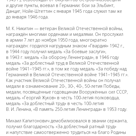
и другие пункты, воевал в Германии: бои за Эльбинт,
Данциг, Нойе-Штеттин с января 1945 года служил там же
до января 1946 года.
М. К. Никитин — ветеран Великой Отечественной войны,
награждён многими орденами и медалями. Он прослужил
в армии 7 лет до ноября 1950 года, многократно
награждён: гордился нагрудным знаком «Гвардия» 1942 г.,
в 1944 году получил медаль «За боевые заслуги»,
в 1943 г. медаль «За оборону Ленинграда», в 1946 году
медаль «За доблестный труд в Великой Отечественной
войне 1941−1945 гг.», в том же году медаль «За победу над
Германией в Великой Отечественной войне 1941−1945 гг.».
Как участник Великой Отечественной войны он получал
медали в ознаменование 20-, 30-, 40-, 50-летия Победы,
медали, посвящённые годовщинам Вооружённых сил СССР,
медаль «Георгий Жуков» в честь 100-летия полководца,
медаль «За доблестный труд» в честь 100-летия
В. И. Ленина, «В память 250-летия Ленинграда» в 1953 году.
Михаил Капитонович демобилизовался в звании сержанта,
получил благодарность «За доблестный ратный труд»
и напутствие самоотверженно трудиться на благо Родины