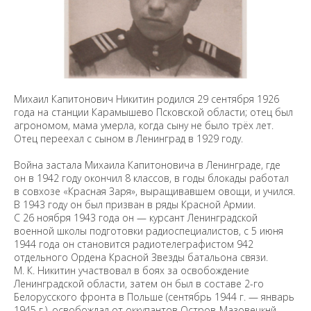
Михаил Капитонович Никитин родился 29 сентября 1926
года на станции Карамышево Псковской области; отец был
агрономом, мама умерла, когда сыну не было трёх лет.
Отец переехал с сыном в Ленинград в 1929 году.
Война застала Михаила Капитоновича в Ленинграде, где
он в 1942 году окончил 8 классов, в годы блокады работал
в совхозе «Красная Заря», выращивавшем овощи, и учился.
В 1943 году он был призван в ряды Красной Армии.
С 26 ноября 1943 года он — курсант Ленинградской
военной школы подготовки радиоспециалистов, с 5 июня
1944 года он становится радиотелеграфистом 942
отдельного Ордена Красной Звезды батальона связи.
М. К. Никитин участвовал в боях за освобождение
Ленинградской области, затем он был в составе 2-го
Белорусского фронта в Польше (сентябрь 1944 г. — январь
1945 г.), освобождал от оккупантов Остров-Мазовецкнй