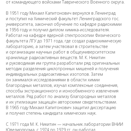
от командующего войсками Таврического Военного округа.
В 1951 году Михаил Капитонович вернулся в Ленинград
и поступил на Химический факультет Ленинградского гос.
университета, закончил обучение по кафедре радиохимии
в 1956 году и получил диплом химика-исследователя.
Работал на кафедре ядерной спектроскопии Физического
факультета ЛГУ до 1971 года, где создал радиохимическую
лабораторию, а затем участвовал в строительстве
и организации научных работ в общеуниверситетском
хранилище радиоактивных веществ. М. К. Никитин
и руководимая им группа разработали ряд оригинальных
методик разделения циклотронных мишеней и получения
индивидуальных радиоактивных изотопов. Затем
он занимался исследованиями в области химии
благородных металлов, изучал комплексные соединения,
способы экстракционного и ионообменного извлечения
металлов. Ряд работ по анализу благородных металлов
и их утилизации защищён авторскими свидетельствами.
В 1965 году Михаил Капитонович защитил диссертацию
и получил степень кандидата химических наук.
С 1971 года М. К. Никитин — начальник лаборатории ВНИИ
Ювелирпрома, с 1974 по 1979 гг. он работал