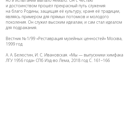
но и испытаний выпало немало. Он с честью
Предложить
и достоинством прошёл прекрасный путь служения
дополнения к материалу
на благо Родины, защищая её культуру, храня её традиции,
являясь примером для прямых потомков и молодого
поколения. Он служил высоким идеалам, и сам стал идеалом
Уважаемые универсанты и гости! Если
для подражания.
вы заметили неточность в опубликованных
сведениях, пожалуйста, сообщите об этом
Вестник № 1/99 «Реставрация музейных ценностей» Москва,
на электронный адрес
pro@spbu.ru
1999 год
А. А. Белюстин, И. С. Ивановская. «Мы — выпускники химфака
ЛГУ 1956 года» СПб Изд-во Лема, 2018 год С. 161−166
Санкт-Петербургский государственный университет
©
2026
Saint Petersburg State University
© 2026
Политика СПбГУ в отношении обработки
персональных данных
На данном информационном ресурсе могут быть
опубликованы архивные материалы с упоминанием
физических и юридических лиц, включенных
Министерством юстиции Российской Федерации в реестр
иностранных агентов, а также организаций, признанных