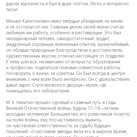
даром журналиста и был в душе поэтом. Легко и интересно
писал.
Михаил Капитонович имел твёрдые убеждения, не менял
и не отступал от них. Главным делом своей жизни считал
любимую им работу, особенно в реставрации. Это был
неординарный человек, самодостаточный, эрудит,
умудрённый огромным жизненным опытом, жизнелюбивый,
он обладал природным благородством и достоинством,
художественным вкусом, отличал настоящее от подделки.
К нему шли все, независимо от возраста, образования
и профессии, поделиться планами совместной работы,
поговорить о жизни, за советом. Он был всегда в центре
внимания, с ним всем было интересно. Он с удовольствием
давал адрес Строгановского дворца—музея, где
помещалась его лаборатория.
М. К. Никитин прошёл суровый и славный путь в годы
Великой Отечественной войны, будучи 17−19—летним
молодым человеком. Большинство его ровесников полегло
на полях войны, ему посчастливилось выжить,
он чувствовал ответственность за судьбу будущих
поколений. «Счастливая звезда» вела его в мирное время,