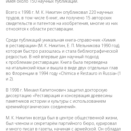
имея около 150 научных публикаций.
Всего к 1998 г. М. К. Никитин опубликовал 220 научных
трудов, в том числе 6 книг, им получено 15 авторских
свидетельств и патентов на изобретения, многие из них
относятся к области реставрации.
Среди публикаций уникальная книга-справочник «Химия
в реставрации» (М. К. Никитин, Е. П. Мельникова 1990 год),
которая быстро разошлась и стала библиографической
редкостью. В ней впервые дан научный подход
к проблемам реставрации. Книга была переведена
на итальянский язык и вышла в виде двух отдельных глав
во Флоренции в 1994 году «Chimica е Restauro in Russia» (1
и 2).
В 1998 г. Михаил Капитонович защитил докторскую
диссертацию «Реставрация и консервация древесины
памятников истории и культуры с использованием
кремнийорганических соединений».
М. К. Никитин всегда был в центре общественной жизни,
был членом и секретарём партийного бюро, курировал
и много писал в газеты, начиная с армейской. Он обладал