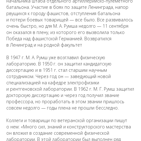
начальника штаба отдельного артиллерийско-пулеметного
батальона. Участие в боях по защите Ленинграда, напор
рвущихся к городу фашистов, отступления батальона
и потери боевых товарищей — все было. Все развивалось
очень быстро, но для М. А. Румша недолго — 11 сентября
он оказался в плену, из которого его вызволила только
Победа над фашистской Германией. Возвратился
в Ленинград и на родной факультет
В 1947 г. М. А. Румш уже возглавил физическую
лабораторию. В 1950 г. он защитил кандидатскую
диссертацию и в 1951 г. стал старшим научным
сотрудником. Через год он — заведующий новой
специализацией на кафедре электрофизики
и рентгеновской лаборатории. В 1962 г. М. Г. Румш защитил
Предложить
докторскую диссертацию и через год получил звание
дополнения к материалу
профессора, но проработать в этом звании пришлось
совсем недолго — годы плена не прошли бесследно.
Уважаемые универсанты и гости! Если
Коллеги и товарищи по ветеранской организации пишут
вы заметили неточность в опубликованных
о нем: «Много сил, знаний и конструкторского мастерства
сведениях, пожалуйста, сообщите об этом
на электронный адрес
pro@spbu.ru
он вложил в создание современной физической
лаборатории. В этой лаборатории был выполнен ряд