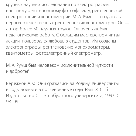
крупных научных исследований по электрографии,
внешнему рентгеновскому фотоэффекту, рентгеновской
спектроскопии и квантометрии. М. А. Румш — создатель
первых отечественных рентгеновских квантометров. Он —
автор более 50 научных трудов. Он очень любил
Санкт-Петербургский государственный университет
©
педагогическую работу. С большим мастерством читал
2026
лекции, пользовался любовью студентов. Им созданы
Saint Petersburg State University
© 2026
электронографы, рентгеновские монохроматоры,
Политика СПбГУ в отношении обработки
квантометры, фотоэлектронный спектрометр.
персональных данных
На данном информационном ресурсе могут быть
М. А. Румш был человеком исключительной чуткости
опубликованы архивные материалы с упоминанием
и доброты".
физических и юридических лиц, включенных
Министерством юстиции Российской Федерации в реестр
иностранных агентов, а также организаций, признанных
Бережной А. Ф. Они сражались за Родину: Универсанты
экстремистскими и запрещенных на территории
Российской Федерации.
в годы войны и в послевоенные годы. Вып. 3. СПб.:
Издательство С.-Петербургского университета, 1997. С.
98−99
.