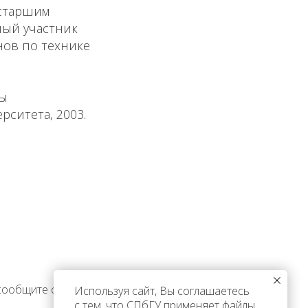
 старшим
ный участник
нов по технике
ны
рситета, 2003.
 сообщите об этом
Используя сайт, Вы соглашаетесь
с тем, что СПбГУ применяет файлы