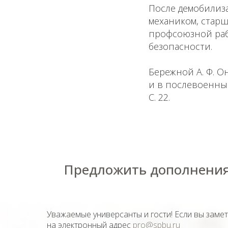
После демобилиза
механиком, стар
профсоюзной раб
безопасности.
Бережной А. Ф. О
и в послевоенные 
С. 22.
Предложить дополнения
Уважаемые универсанты и гости! Если вы заме
на электронный адрес
pro@spbu.ru