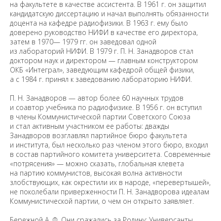
на факультете в качестве ассистента. В 1961 г. он защитил
кандидатскую диссертацию и начал выполнять обязанности
доцента на кафедре радиофизики. В 1963 г. ему было
доверено руководство НИФИ в качестве его директора,
затем в 1970— 1979 гг. он заведовал одной
из лабораторий НИФИ. В 1979 г. П. Н. Занадворов стал
доктором наук и директором — главным конструктором
ОКБ «Интеграл», заведующим кафедрой общей физики,
а с 1984 г. принял к заведованию лабораторию НИФИ.
П. Н. Занадворов — автор более 60 научных трудов
и соавтор учебника по радиофизике. В 1956 г. он вступил
в члены Коммунистической партии Советского Союза
и стал активным участником ее работы: дважды
Занадворов возглавлял партийное бюро факультета
и института, был несколько раз членом этого бюро, входил
в состав партийного комитета университета. Современные
«потрясения» — можно сказать, глобальная клевета
на партию коммунистов, высокая волна активности
злобствующих, как окрестили их в народе, «перевертышей»,
не поколебали приверженности П. Н. Занадворова идеалам
Коммунистической партии, о чем он открыто заявляет.
Бережной А. Ф. Они сражались за Родину: Универсанты