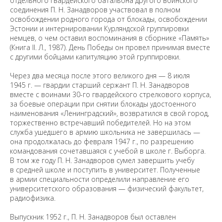
отдельного гвардейского батальона другого воинского
соединения П. Н. Занадворов участвовал в полном
освобождении родного города от блокады, освобождении
Эстонии и интернировании Курляндской группировки
немцев, о чем оставил воспоминания в сборнике «Память»
(Книга II. Л., 1987). День Победы он провел принимая вместе
с другими бойцами капитуляцию этой группировки.
Через два месяца после этого великого дня — 8 июля
1945 г. — гвардии старший сержант П. Н. Занадворов
вместе с воинами 30-го гвардейского стрелкового корпуса,
за боевые операции при снятии блокады удостоенного
наименования «Ленинградский», возвратился в свой город,
торжественно встречавший победителей. Но на этом
служба ушедшего в армию школьника не завершилась —
она продолжалась до февраля 1947 г., по разрешению
командования сочетавшаяся с учебой в школе г. Выборга.
В том же году П. Н. Занадворов сумел завершить учебу
в средней школе и поступить в университет. Полученные
в армии специальности определили направление его
университетского образования — физический факультет,
радиофизика.
Выпускник 1952 г., П. Н. Занадворов был оставлен