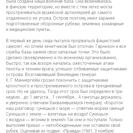
была создана наша военная база. Она вклинивалась
в финскую территорию, но вместе с тем легко могла
простреливаться вражеской артиллерией до самого
отдаленного ее уголка. Остров поэтому имел заранее
подготовленные оборонные рубежи, землянки, командные
и медицинские пункты…
В первый же день сюда пытался прорваться фашистский
самолет, но огнем зенитчиков был отогнан. Гарнизон и все
службы базы заняли свои запасные точки. Это было
сделано своевременно и по-военному организованно,
быстро, так как вскоре начались ожесточенные атаки
пехоты и техники врага, успешно отбиваемые защитниками
острова. Возглавлявший Финляндию генерал
К. Г. Маннергейм грозил покончить с защитниками
крохотного и простреливаемого острова в трехдневный
срок. Но не удалось. Тогда этот срок был определен в три
недели… до 1 августа… 1 сентября… А гангутцы держались
и уверенно отвечали бахвалившемуся генералу: «Короток
наш разговор: сунешься с моря — ответим морем свинца!
Сунешься с земли — взлетишь на воздух! Сунешься
с воздуха — вгоним в землю!» Так они и поступали. Только
выполняя приказ — непобежденными они оставили свой
рубеж. Оценивая их подвиг, «Правда» (1941, 3 ноября)