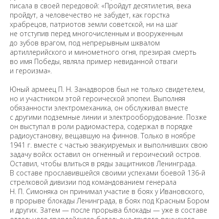
писала в своей передовой: «Пройдут десятилетия, века
пройдут, а человечество не забудет, как горстка
храбрецов, патриотов земли советской, ни на шаг
не отступив перед многочисленным и вооруженным
до зубов врагом, под непрерывным шквалом
артиллерийского и минометного огня, презирая смерть
во имя Победы, являла пример невиданной отваги
и героизма».
Юный армеец П. Н. Занадворов был не только свидетелем,
но и участником этой героической эпопеи. Выполняя
обязанности электромеханика, он обслуживал вместе
с другими подземные линии и электрооборудование. Позже
он выступал в роли радиомастера, содержал в порядке
радиоустановку, вещавшую на финнов. Только в ноябре
1941 г. вместе с частью эвакуируемых и выполнивших свою
задачу войск оставил он огненный и героический остров.
Оставил, чтобы влиться в ряды защитников Ленинграда.
В составе прославившейся своими успехами боевой 136-й
стрелковой дивизии под командованием генерала
Н. П. Симоняка он принимал участие в боях у Ивановского,
в прорыве блокады Ленинграда, в боях под Красным Бором
и других. Затем — после прорыва блокады — уже в составе