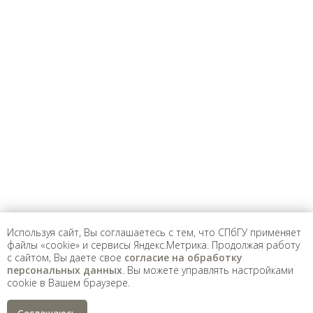
Saint Petersburg State University
© 2026
Политика СПбГУ в отношении обработки
персональных данных
На данном информационном ресурсе могут быть
опубликованы архивные материалы с упоминанием
физических и юридических лиц, включенных
Министерством юстиции Российской Федерации в реестр
иностранных агентов, а также организаций, признанных
экстремистскими и запрещенных на территории
Российской Федерации.
Используя сайт, Вы соглашаетесь с тем, что СПбГУ применяет
файлы «cookie» и сервисы Яндекс.Метрика. Продолжая работу
с сайтом, Вы даете свое
согласие на обработку
персональных данных
. Вы можете управлять настройками
cookie в Вашем браузере.