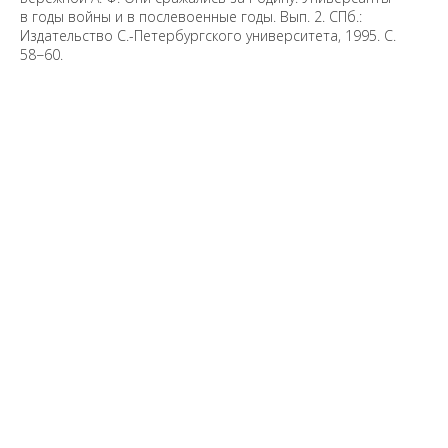
в годы войны и в послевоенные годы. Вып. 2. СПб.:
Издательство С.-Петербургского университета, 1995. С.
58−60.
Предложить
дополнения к материалу
Уважаемые универсанты и гости! Если
вы заметили неточность в опубликованных
сведениях, пожалуйста, сообщите об этом
на электронный адрес
pro@spbu.ru
Санкт-Петербургский государственный университет
©
2026