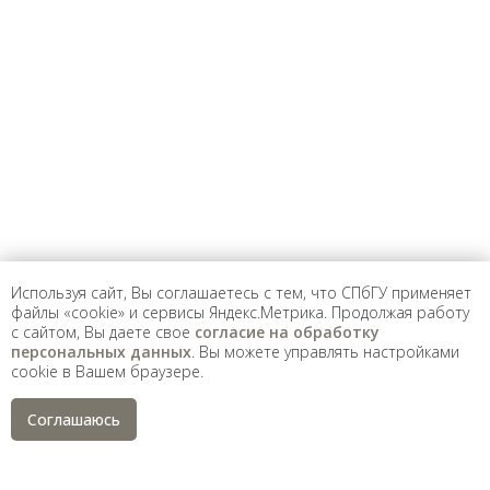
Предложить
дополнения к материалу
Уважаемые универсанты и гости! Если
вы заметили неточность в опубликованных
сведениях, пожалуйста, сообщите об этом
на электронный адрес
pro@spbu.ru
Используя сайт, Вы соглашаетесь с тем, что СПбГУ применяет
файлы «cookie» и сервисы Яндекс.Метрика. Продолжая работу
с сайтом, Вы даете свое
согласие на обработку
Санкт-Петербургский государственный университет
©
персональных данных
. Вы можете управлять настройками
2026
cookie в Вашем браузере.
Saint Petersburg State University
© 2026
Политика СПбГУ в отношении обработки
Соглашаюсь
персональных данных
На данном информационном ресурсе могут быть
опубликованы архивные материалы с упоминанием
физических и юридических лиц, включенных