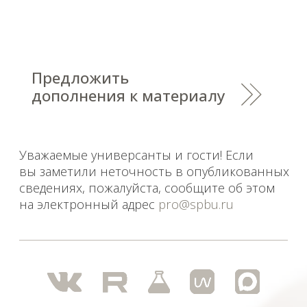
Уважаемые универсанты и гости! Если
вы заметили неточность в опубликованных
сведениях, пожалуйста, сообщите об этом
на электронный адрес
pro@spbu.ru
Санкт-Петербургский государственный университет
©
2026
Saint Petersburg State University
© 2026
Политика СПбГУ в отношении обработки
персональных данных
На данном информационном ресурсе могут быть
опубликованы архивные материалы с упоминанием
физических и юридических лиц, включенных
Министерством юстиции Российской Федерации в реестр
иностранных агентов, а также организаций, признанных
экстремистскими и запрещенных на территории
Российской Федерации.