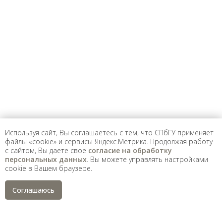
Предложить
дополнения к материалу
Уважаемые универсанты и гости! Если
вы заметили неточность в опубликованных
сведениях, пожалуйста, сообщите об этом
на электронный адрес
pro@spbu.ru
Используя сайт, Вы соглашаетесь с тем, что СПбГУ применяет
файлы «cookie» и сервисы Яндекс.Метрика. Продолжая работу
с сайтом, Вы даете свое
согласие на обработку
Санкт-Петербургский государственный университет
©
персональных данных
. Вы можете управлять настройками
2026
cookie в Вашем браузере.
Saint Petersburg State University
© 2026
Политика СПбГУ в отношении обработки
Соглашаюсь
персональных данных
На данном информационном ресурсе могут быть
опубликованы архивные материалы с упоминанием
физических и юридических лиц, включенных