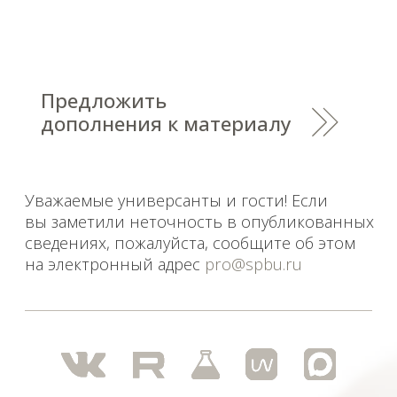
Уважаемые универсанты и гости! Если
вы заметили неточность в опубликованных
сведениях, пожалуйста, сообщите об этом
на электронный адрес
pro@spbu.ru
Санкт-Петербургский государственный университет
©
2026
Saint Petersburg State University
© 2026
Политика СПбГУ в отношении обработки
персональных данных
На данном информационном ресурсе могут быть
опубликованы архивные материалы с упоминанием
физических и юридических лиц, включенных
Министерством юстиции Российской Федерации в реестр
иностранных агентов, а также организаций, признанных
экстремистскими и запрещенных на территории
Российской Федерации.