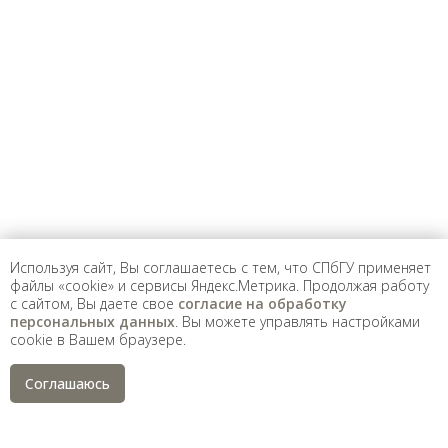
Предложить
дополнения к материалу
Уважаемые универсанты и гости! Если
вы заметили неточность в опубликованных
сведениях, пожалуйста, сообщите об этом
на электронный адрес
pro@spbu.ru
Используя сайт, Вы соглашаетесь с тем, что СПбГУ применяет
файлы «cookie» и сервисы Яндекс.Метрика. Продолжая работу
с сайтом, Вы даете свое
согласие на обработку
Санкт-Петербургский государственный университет
©
персональных данных
. Вы можете управлять настройками
2026
cookie в Вашем браузере.
Saint Petersburg State University
© 2026
Политика СПбГУ в отношении обработки
Соглашаюсь
персональных данных
На данном информационном ресурсе могут быть
опубликованы архивные материалы с упоминанием
физических и юридических лиц, включенных