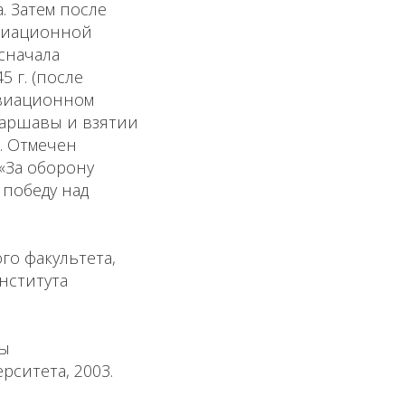
. Затем после
авиационной
сначала
 г. (после
авиационном
Варшавы и взятии
. Отмечен
«За оборону
 победу над
го факультета,
нститута
ны
рситета, 2003.