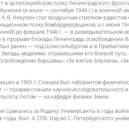
ст в артиллерийском полку Ленинградского фронта
бучения (в июле — сентябре 1944 г.) в военной 
А. В. Никулин стал воздушным стрелком-радистом 
иационном полку бомбардировщиков, а с июня 1945
нией) до февраля 1948 г. — в разведывательном 
ал в прорыве блокады Ленинграда, освобождении 
 был ранен — под Шлиссельбургом и в Прибалтике
Звезды, медалями, отразившими его боевой путь: 
 освобождение Варшавы», «За взятие Берлина», «За
ишел в 1965 г. Сначала был лаборантом физическо
ет — токарем сначала научно-исследовательского и
льтета, потом — на кафедре физики Земли.
ни сражались за Родину: Универсанты в годы вой
годы. Вып. 4. СПб.: Изд-во С.-Петербургского униве