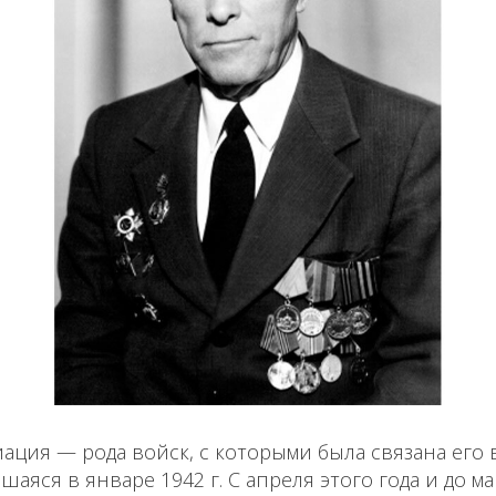
ация — рода войск, с которыми была связана его
аяся в январе 1942 г. С апреля этого года и до ма