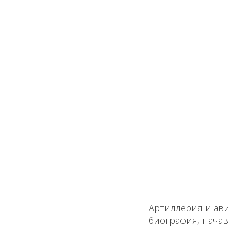
Артиллерия и ави
биография, начавш