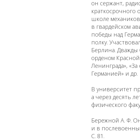
он сержант, ради
краткосрочного о
школе механиков 
в гвардейском ав
победы над Герма
полку. Участвов
Берлина. Дважды
орденом Красной 
Ленинграда», «За
Германией» и др.
В университет пр
а через десять л
физического факу
Бережной А. Ф. О
и в послевоенные 
С. 81.