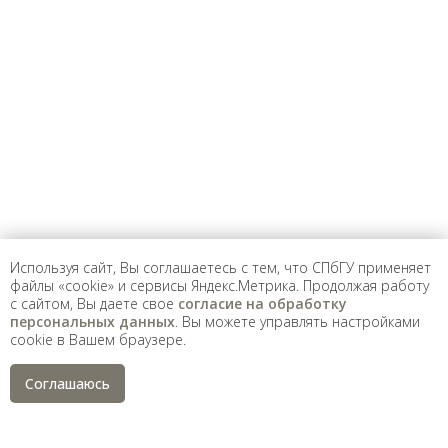
Предложить
дополнения к материалу
Уважаемые универсанты и гости! Если
вы заметили неточность в опубликованных
сведениях, пожалуйста, сообщите об этом
на электронный адрес
pro@spbu.ru
Используя сайт, Вы соглашаетесь с тем, что СПбГУ применяет
файлы «cookie» и сервисы Яндекс.Метрика. Продолжая работу
с сайтом, Вы даете свое
согласие на обработку
Санкт-Петербургский государственный университет
©
персональных данных
. Вы можете управлять настройками
2026
cookie в Вашем браузере.
Saint Petersburg State University
© 2026
Политика СПбГУ в отношении обработки
Соглашаюсь
персональных данных
На данном информационном ресурсе могут быть
опубликованы архивные материалы с упоминанием
физических и юридических лиц, включенных