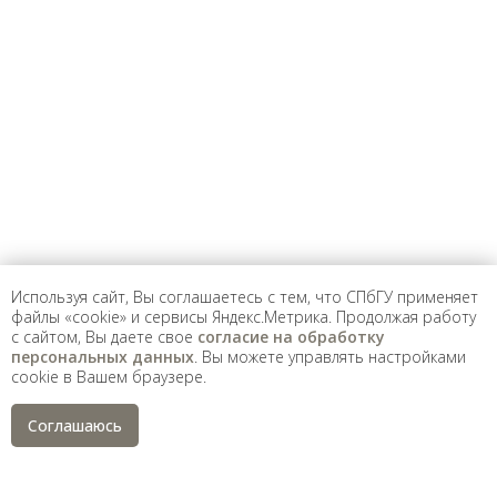
Предложить
дополнения к материалу
Уважаемые универсанты и гости! Если
вы заметили неточность в опубликованных
сведениях, пожалуйста, сообщите об этом
на электронный адрес
pro@spbu.ru
Используя сайт, Вы соглашаетесь с тем, что СПбГУ применяет
файлы «cookie» и сервисы Яндекс.Метрика. Продолжая работу
с сайтом, Вы даете свое
согласие на обработку
Санкт-Петербургский государственный университет
©
персональных данных
. Вы можете управлять настройками
2026
cookie в Вашем браузере.
Saint Petersburg State University
© 2026
Политика СПбГУ в отношении обработки
Соглашаюсь
персональных данных
На данном информационном ресурсе могут быть
опубликованы архивные материалы с упоминанием
физических и юридических лиц, включенных