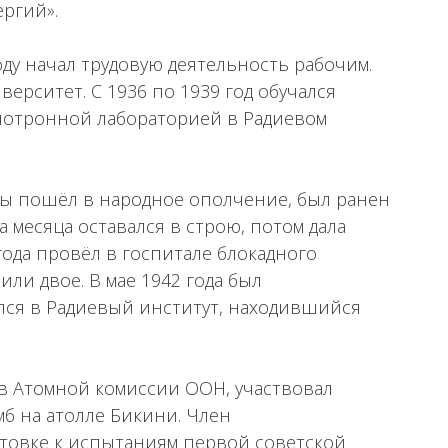
ергий».
году начал трудовую деятельность рабочим.
ерситет. С 1936 по 1939 год обучался
клотронной лабораторией в Радиевом
ы пошёл в народное ополчение, был ранен
а месяца оставался в строю, потом дала
года провёл в госпитале блокадного
или двое. В мае 1942 года был
улся в Радиевый институт, находившийся
 в Атомной комиссии ООН, участвовал
б на атолле Бикини. Член
товке к испытаниям первой советской