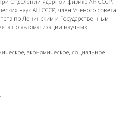
при Отделении ядерной физике АН СССР;
еских наук АН СССР; член Ученого совета
итета по Ленинским и Государственным
вета по автоматизации научных
ническое, экономическое, социальное
.