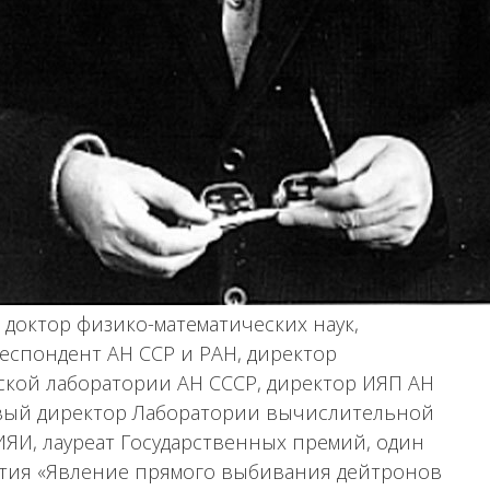
 доктор физико-математических наук,
еспондент АН ССР и РАН, директор
ской лаборатории АН СССР, директор ИЯП АН
первый директор Лаборатории вычислительной
ИЯИ, лауреат Государственных премий, один
рытия «Явление прямого выбивания дейтронов