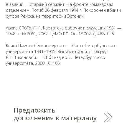
в звании — старший сержант. На фронте командовал
отделением. Погиб 26 февраля 1944 г. Похоронен вблизи
хутора Рейска, на территории Эстонии.
Архив СПбГУ. Ф. 1. Картотека рабочих и служащих 1931 —
1948 гг. № 2061, 2062. ЦАМО РФ. Оп. 18 002. Д. 488. Л. 6.
Предложить
Книга Памяти Ленинградского — Санкт-Петербургского
дополнения к материалу
университета 1941−1945. Выпуск второй. / Под ред.
Р. Г. Тихоновой. — СПб.: изд-во С.-Петербургского
университета, 2000.- С. 105.
Уважаемые универсанты и гости! Если
вы заметили неточность в опубликованных
сведениях, пожалуйста, сообщите об этом
на электронный адрес
pro@spbu.ru
Санкт-Петербургский государственный университет
©
2026
Saint Petersburg State University
© 2026