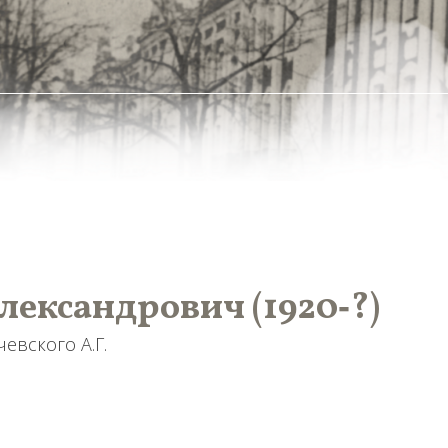
лександрович (1920‑?)
вского А.Г.