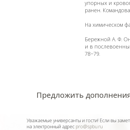
упорных и крово
ранен. Командова
На химическом ф
Бережной А. Ф. О
и в послевоенные 
78−79.
Предложить дополнения
Уважаемые универсанты и гости! Если вы заме
на электронный адрес
pro@spbu.ru