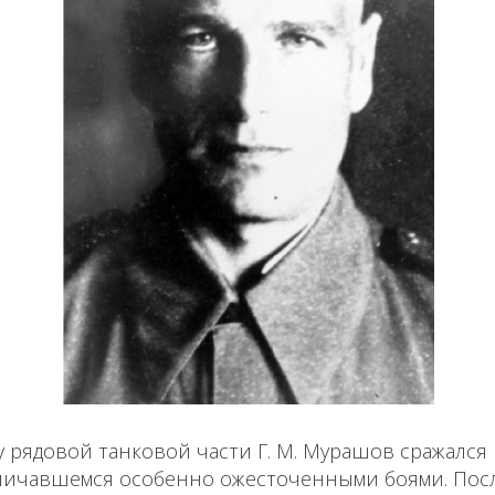
у рядовой танковой части Г. М. Мурашов сражался
личавшемся особенно ожесточенными боями. Посл