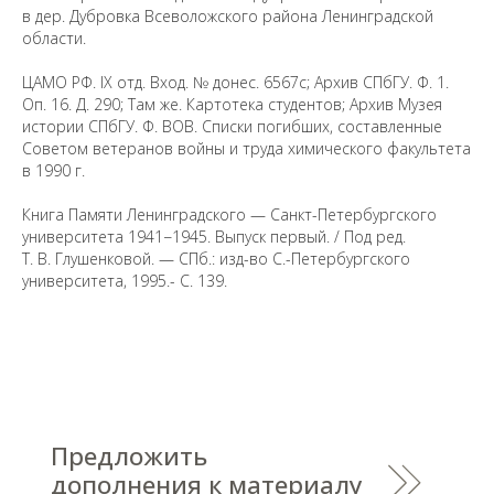
в дер. Дубровка Всеволожского района Ленинградской
области.
ЦАМО РФ. IX отд. Вход. № донес. 6567с; Архив СПбГУ. Ф. 1.
Оп. 16. Д. 290; Там же. Картотека студентов; Архив Музея
истории СПбГУ. Ф. ВОВ. Списки погибших, составленные
Советом ветеранов войны и труда химического факультета
в 1990 г.
Предложить
дополнения к материалу
Книга Памяти Ленинградского — Санкт-Петербургского
университета 1941−1945. Выпуск первый. / Под ред.
Т. В. Глушенковой. — СПб.: изд-во С.-Петербургского
Уважаемые универсанты и гости! Если
университета, 1995.- С. 139.
вы заметили неточность в опубликованных
сведениях, пожалуйста, сообщите об этом
на электронный адрес
pro@spbu.ru
Санкт-Петербургский государственный университет
©