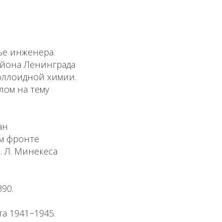
ье инженера.
айона Ленинграда
оллоидной химии.
лом на тему
ан
ом фронте
. Л. Минекеса
390.
а 1941−1945.