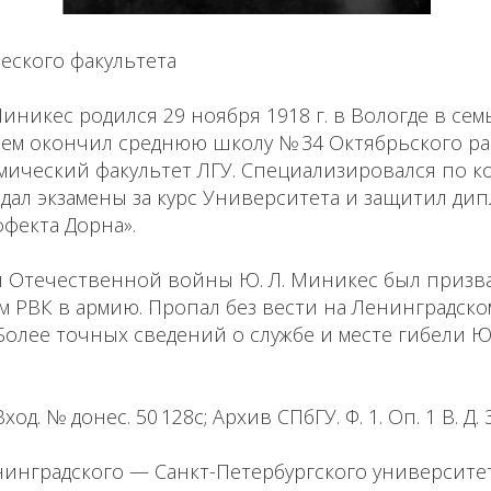
еского факультета
икес родился 29 ноября 1918 г. в Вологде в сем
чием окончил среднюю школу № 34 Октябрьского р
мический факультет ЛГУ. Специализировался по к
 сдал экзамены за курс Университета и защитил дип
фекта Дорна».
й Отечественной войны Ю. Л. Миникес был призв
м РВК в армию. Пропал без вести на Ленинградск
. Более точных сведений о службе и месте гибели Ю
ход. № донес. 50 128с; Архив СПбГУ. Ф. 1. Оп. 1 В. Д. 
инградского — Санкт-Петербургского университет