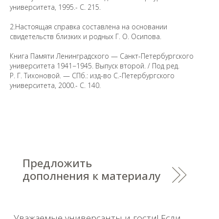
2026
университета, 1995.- С. 215.
Saint Petersburg State University
© 2026
Политика СПбГУ в отношении обработки
2.Настоящая справка составлена на основании
персональных данных
свидетельств близких и родных Г. О. Осипова.
На данном информационном ресурсе могут быть
опубликованы архивные материалы с упоминанием
Книга Памяти Ленинградского — Санкт-Петербургского
физических и юридических лиц, включенных
университета 1941−1945. Выпуск второй. / Под ред.
Министерством юстиции Российской Федерации в реестр
иностранных агентов, а также организаций, признанных
Р. Г. Тихоновой. — СПб.: изд-во С.-Петербургского
экстремистскими и запрещенных на территории
университета, 2000.- С. 140.
Российской Федерации.