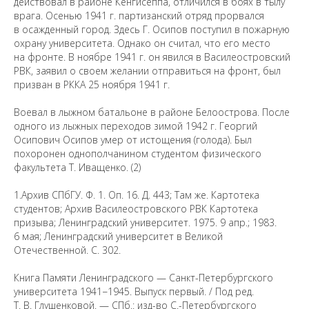
действовал в районе Кенгисеппа, отличился в боях в тылу
врага. Осенью 1941 г. партизанский отряд прорвался
в осажденный город. Здесь Г. Осипов поступил в пожарную
охрану университета. Однако он считал, что его место
на фронте. В ноябре 1941 г. он явился в Василеостровский
РВК, заявил о своем желании отправиться на фронт, был
призван в РККА 25 ноября 1941 г.
Воевал в лыжном батальоне в районе Белоострова. После
Предложить
одного из лыжных переходов зимой 1942 г. Георгий
дополнения к материалу
Осипович Осипов умер от истощения (голода). Был
похоронен однополчанином студентом физического
факультета Т. Иващенко. (2)
Уважаемые универсанты и гости! Если
вы заметили неточность в опубликованных
1.Архив СПбГУ. Ф. 1. Оп. 16. Д. 443; Там же. Картотека
сведениях, пожалуйста, сообщите об этом
студентов; Архив Василеостровского РВК Картотека
на электронный адрес
pro@spbu.ru
призыва; Ленинградский университет. 1975. 9 апр.; 1983.
6 мая; Ленинградский университет в Великой
Отечественной. С. 302.
Книга Памяти Ленинградского — Санкт-Петербургского
университета 1941−1945. Выпуск первый. / Под ред.
Т. В. Глушенковой. — СПб.: изд-во С.-Петербургского
Санкт-Петербургский государственный университет
©