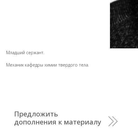
Предложить
дополнения к материалу
Уважаемые универсанты и гости! Если
вы заметили неточность в опубликованных
сведениях, пожалуйста, сообщите об этом
на электронный адрес
pro@spbu.ru
Младший сержант.
Механик кафедры химии твердого тела.
Санкт-Петербургский государственный университет
©
2026
Saint Petersburg State University
© 2026
Политика СПбГУ в отношении обработки
персональных данных
На данном информационном ресурсе могут быть
опубликованы архивные материалы с упоминанием
физических и юридических лиц, включенных
Министерством юстиции Российской Федерации в реестр
иностранных агентов, а также организаций, признанных
экстремистскими и запрещенных на территории