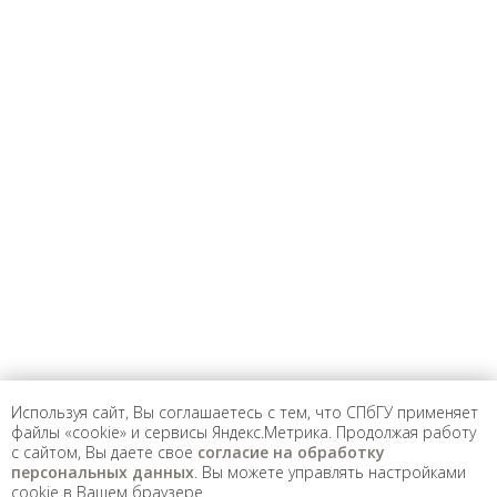
Предложить
дополнения к материалу
Уважаемые универсанты и гости! Если
вы заметили неточность в опубликованных
сведениях, пожалуйста, сообщите об этом
на электронный адрес
pro@spbu.ru
Используя сайт, Вы соглашаетесь с тем, что СПбГУ применяет
файлы «cookie» и сервисы Яндекс.Метрика. Продолжая работу
Санкт-Петербургский государственный университет
©
с сайтом, Вы даете свое
согласие на обработку
2026
персональных данных
. Вы можете управлять настройками
Saint Petersburg State University
© 2026
cookie в Вашем браузере.