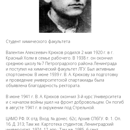
Студент химического факультета
Валентин Алексеевич Крюков родился 2 мая 1920 г. в г.
Красный Холм в семье рабочего. В 1938 г. он окончил
среднюю школу № 7 Петроградского района Ленинграда
и поступил на химический факультет ЛГУ. Был активным
спортсменом. В июне 1939 г. В. А. Крюкову за подготовку
и проведение университетской спартакиады была
объявлена благодарность ректората.
В июне 1941 г. В. А. Крюков окончил 3-й курс Университета
и с началом войны ушел на фронт добровольцем. Он погиб
в августе 1941 г. в окружении под Стрельной.
ЦАМО РФ. IX отд. Вход. № донес. 62с; Архив СПбГУ. Ф. 1. Оп.
16. Д. 313; Там же. Картотека студентов; Ленинградский
университет. 1974. 17 апр.; Там же. 1985. 6 сент.