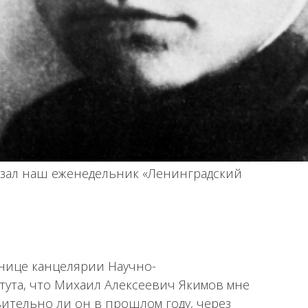
азал наш еженедельник «Ленинградский
уднице канцелярии Научно-
тута, что Михаил Алексеевич Якимов мне
вительно ли он в прошлом году, через