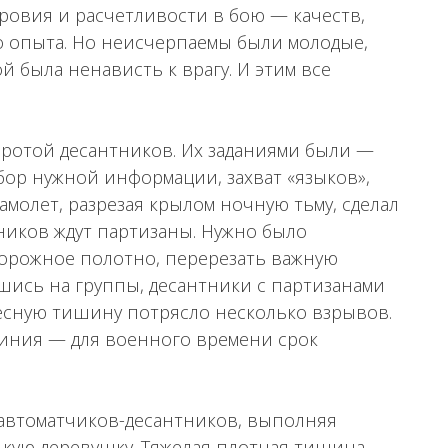
ровия и расчетливости в бою — качеств,
о опыта. Но неисчерпаемы были молодые,
 была ненависть к врагу. И этим все
ротой десантников. Их заданиями были —
сбор нужной информации, захват «языков»,
молет, разрезая крылом ночную тьму, сделал
ников ждут партизаны. Нужно было
дорожное полотно, перерезать важную
шись на группы, десантники с партизанами
лесную тишину потрясло несколько взрывов.
 линия — для военного времени срок
 автоматчиков-десантников, выполняя
ькую деревушку. Тяжелая плотная тишина