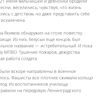
. 21 июня мальчишки и девчонки бродили
есни, веселились, чувствуя, что жизнь
ись с детством, но даже представить себе
 искалечена.
а Якимов обнаружил на столе повестку.
рищи. Из них, безусых еще юнцов, был
льное название — истребительный. И пока
жбу МПВО. Тушение пожаров, дежурства
я работа солдата.
, были вскоре направлены в военное
алось. Фашисты все плотнее сжимали кольцо
олод. Из воспитанников училища
правили на передовую Ленинградского