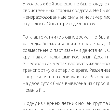
У молодых бойцов еще не было хладнок
свойственных старым солдатам. Не был
неизрасходованные силы и неизмеримой
окупалось. Опыт приходил потом.
Рота автоматчиков одновременно была 
разведка боем, диверсии в тылу врага, 
совместные с партизанами действия… Са
круг над сигнальными кострами. Десант
в нескольких местах взорвать железно
транспортную артерию врага. Разделив
направились на свои участки. Вскоре 
На двое суток была выведена из строя
немалый…
В одну из черных летних ночей группа
ответственное задание, вошла в мален