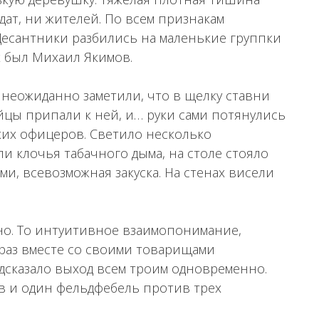
дат, ни жителей. По всем признакам
Десантники разбились на маленькие группки
х был Михаил Якимов.
 неожиданно заметили, что в щелку ставни
йцы припали к ней, и… руки сами потянулись
ких офицеров. Светило несколько
и клочья табачного дыма, на столе стояло
ми, всевозможная закуска. На стенах висели
о. То интуитивное взаимопонимание,
 раз вместе со своими товарищами
одсказало выход всем троим одновременно.
в и один фельдфебель против трех