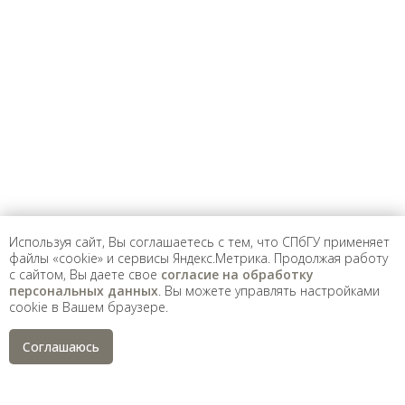
Предложить
дополнения к материалу
Уважаемые универсанты и гости! Если
вы заметили неточность в опубликованных
сведениях, пожалуйста, сообщите об этом
на электронный адрес
pro@spbu.ru
Используя сайт, Вы соглашаетесь с тем, что СПбГУ применяет
файлы «cookie» и сервисы Яндекс.Метрика. Продолжая работу
с сайтом, Вы даете свое
согласие на обработку
Санкт-Петербургский государственный университет
©
персональных данных
. Вы можете управлять настройками
2026
cookie в Вашем браузере.
Saint Petersburg State University
© 2026
Политика СПбГУ в отношении обработки
Соглашаюсь
персональных данных
На данном информационном ресурсе могут быть
опубликованы архивные материалы с упоминанием
физических и юридических лиц, включенных