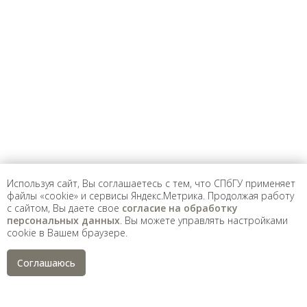
Предложить
дополнения к материалу
Уважаемые универсанты и гости! Если
вы заметили неточность в опубликованных
сведениях, пожалуйста, сообщите об этом
на электронный адрес
pro@spbu.ru
Используя сайт, Вы соглашаетесь с тем, что СПбГУ применяет
файлы «cookie» и сервисы Яндекс.Метрика. Продолжая работу
с сайтом, Вы даете свое
согласие на обработку
Санкт-Петербургский государственный университет
©
персональных данных
. Вы можете управлять настройками
2026
cookie в Вашем браузере.
Saint Petersburg State University
© 2026
Политика СПбГУ в отношении обработки
Соглашаюсь
персональных данных
На данном информационном ресурсе могут быть
опубликованы архивные материалы с упоминанием
физических и юридических лиц, включенных