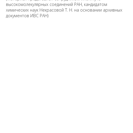
высокомолекулярных соединений РАН, кандидатом
химических наук Некрасовой Т. Н. на основании архивных
документов ИВС РАН)
Предложить
дополнения к материалу
Уважаемые универсанты и гости! Если
вы заметили неточность в опубликованных
сведениях, пожалуйста, сообщите об этом
на электронный адрес
pro@spbu.ru