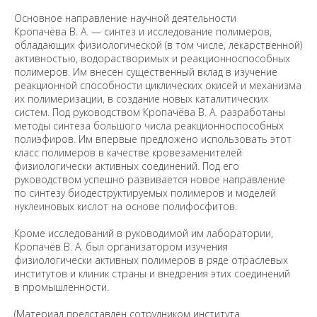
Основное направление научной деятельности
Кропачёва В. А. — синтез и исследование полимеров,
обладающих физиологической (в том числе, лекарственной)
активностью, водорастворимых и реакционноспособных
полимеров. Им внесен существенный вклад в изучение
реакционной способности циклических окисей и механизма
их полимеризации, в создание новых каталитических
систем. Под руководством Кропачёва В. А. разработаны
методы синтеза большого числа реакционноспособных
полиэфиров. Им впервые предложено использовать этот
класс полимеров в качестве кровезаменителей
физиологически активных соединений. Под его
руководством успешно развивается новое направление
по синтезу биодеструктируемых полимеров и моделей
нуклеиновых кислот на основе полифосфитов.
Кроме исследований в руководимой им лаборатории,
Кропачёв В. А. был организатором изучения
физиологически активных полимеров в ряде отраслевых
институтов и клиник страны и внедрения этих соединений
в промышленности.
(Материал представлен сотрудником института