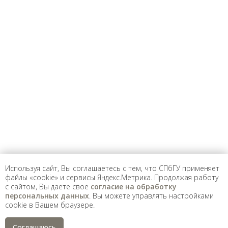
Санкт-Петербургский государственный университет
©
2026
Saint Petersburg State University
© 2026
Политика СПбГУ в отношении обработки
персональных данных
На данном информационном ресурсе могут быть
опубликованы архивные материалы с упоминанием
физических и юридических лиц, включенных
Министерством юстиции Российской Федерации в реестр
иностранных агентов, а также организаций, признанных
экстремистскими и запрещенных на территории
Российской Федерации.
Используя сайт, Вы соглашаетесь с тем, что СПбГУ применяет
файлы «cookie» и сервисы Яндекс.Метрика. Продолжая работу
с сайтом, Вы даете свое
согласие на обработку
персональных данных
. Вы можете управлять настройками
cookie в Вашем браузере.
Соглашаюсь