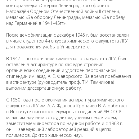
контрразведки «Смерш» Ленинградского фронта.
Награждён Орденом Отечественной войны II степени,
медалью «За оборону Ленинграда», медалью «За победу
над Германией в 1941−45гг».
После демобилизации с декабря 1945 г. был восстановлен
в числе студентов 4-го курса химического факультета ЛГУ
для продолжения учебы в Университете.
В 1947 г. по окончании химического факультета ЛГУ, был
оставлен в аспирантуре по кафедре строения
органических соединений и удостоен персональной
стипендии им. акад. А. Е. Фаворского. За время пребывания
в аспирантуре (руководитель проф. Т.И. Темникова)
выполнил диссертационную работу.
С 1950 года после окончания аспирантуры химического
факультета ЛГУ им. А. А. Жданова Кропачёв В. А. работает
в Институте высокомолекулярных соединений АН СССР
младшим научным сотрудником; ученым секретарем;
заместителем директора по научной работе и с 1963 г.
он — заведующий лабораторией реакций в цепях
полимеров. Доктор химических наук.