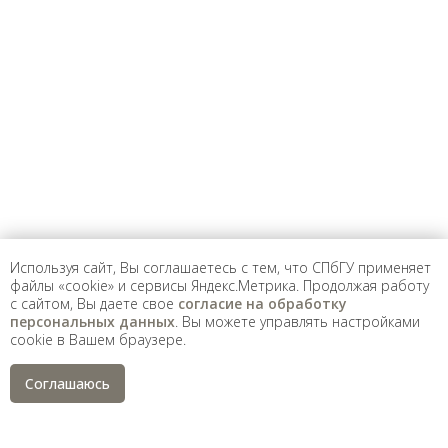
Предложить
дополнения к материалу
Уважаемые универсанты и гости! Если
вы заметили неточность в опубликованных
сведениях, пожалуйста, сообщите об этом
на электронный адрес
pro@spbu.ru
Используя сайт, Вы соглашаетесь с тем, что СПбГУ применяет
файлы «cookie» и сервисы Яндекс.Метрика. Продолжая работу
с сайтом, Вы даете свое
согласие на обработку
Санкт-Петербургский государственный университет
©
персональных данных
. Вы можете управлять настройками
2026
cookie в Вашем браузере.
Saint Petersburg State University
© 2026
Политика СПбГУ в отношении обработки
Соглашаюсь
персональных данных
На данном информационном ресурсе могут быть
опубликованы архивные материалы с упоминанием
физических и юридических лиц, включенных