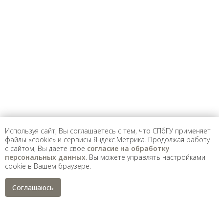
Предложить
дополнения к материалу
Уважаемые универсанты и гости! Если
вы заметили неточность в опубликованных
сведениях, пожалуйста, сообщите об этом
на электронный адрес
pro@spbu.ru
Используя сайт, Вы соглашаетесь с тем, что СПбГУ применяет
файлы «cookie» и сервисы Яндекс.Метрика. Продолжая работу
с сайтом, Вы даете свое
согласие на обработку
Санкт-Петербургский государственный университет
©
персональных данных
. Вы можете управлять настройками
2026
cookie в Вашем браузере.
Saint Petersburg State University
© 2026
Политика СПбГУ в отношении обработки
Соглашаюсь
персональных данных
На данном информационном ресурсе могут быть
опубликованы архивные материалы с упоминанием
физических и юридических лиц, включенных