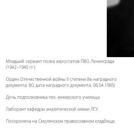
Предложить
дополнения к материалу
Младший сержант полка аэростатов ПВО Ленинграда
(1942−1945 гг.)
Уважаемые универсанты и гости! Если
вы заметили неточность в опубликованных
сведениях, пожалуйста, сообщите об этом
Орден Отечественной войны II степени (№ наградного
на электронный адрес
pro@spbu.ru
документа: 80, дата наградного документа: 06.04.1985)
Дочь подполковника пех. юнкерского училища
Лаборант кафедры аналитической химии ЛГУ.
Похоронена на Смоленском православном кладбище.
Санкт-Петербургский государственный университет
©
2026