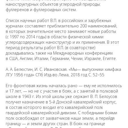
наноструктурных объектов углеродной природы:
фуллеренов и фуллероидных систем.
Список научных работ В.П. в российских и зарубежных
журналах составляет приблизительно 200 наименований,
в которых значительное место занимают новые работы
(с 1997 по 2014 годы) в области физической химии
углеродсодержащих наноструктур и их применения. В этот
период результаты работ В.П. (в соавторстве)
докладывались также на Международных конференциях
в США, Англии, Италии, Германии, Чехии, Израиле, Египте.
А. А. Белюстин, И. С. Ивановская. «Мы— выпускники химфака
ЛГУ 1956 года» СПб Изд-во Лема, 2018 год С. 52−55
Его фронтовая жизнь началась рано — ему не исполнилось
и 17 лет, — но не с участия в боях, а с занятий в полковой
школе в 1943 г. Из этой школы уже сержант В. П. Белоусов
получил назначение в 5-й Донской кавалерийский корпус,
в состав которого входил его кавалерийский полк
гвардейской кавалерийской дивизии. С победными боями
полк освобождал от захватчиков наши земли, а перейдя
границу — и земли других стран. В боях на границе