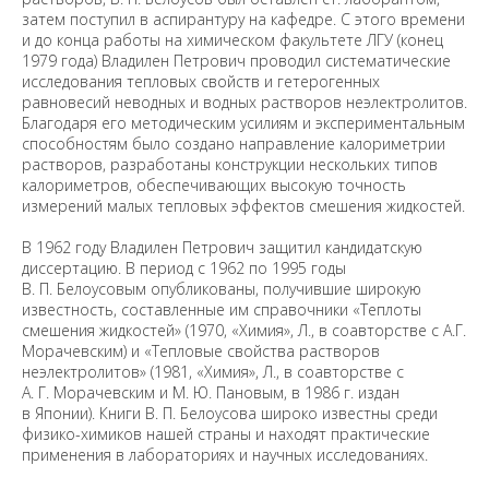
затем поступил в аспирантуру на кафедре. С этого времени
и до конца работы на химическом факультете ЛГУ (конец
1979 года) Владилен Петрович проводил систематические
исследования тепловых свойств и гетерогенных
равновесий неводных и водных растворов неэлектролитов.
Благодаря его методическим усилиям и экспериментальным
способностям было создано направление калориметрии
растворов, разработаны конструкции нескольких типов
калориметров, обеспечивающих высокую точность
измерений малых тепловых эффектов смешения жидкостей.
В 1962 году Владилен Петрович защитил кандидатскую
диссертацию. В период с 1962 по 1995 годы
В. П. Белоусовым опубликованы, получившие широкую
известность, составленные им справочники «Теплоты
смешения жидкостей» (1970, «Химия», Л., в соавторстве с А.Г.
Морачевским) и «Тепловые свойства растворов
неэлектролитов» (1981, «Химия», Л., в соавторстве с
А. Г. Морачевским и М. Ю. Пановым, в 1986 г. издан
в Японии). Книги В. П. Белоусова широко известны среди
физико-химиков нашей страны и находят практические
применения в лабораториях и научных исследованиях.