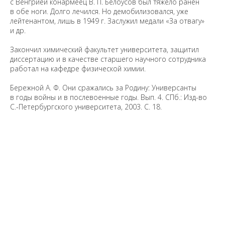
с Венгрией конармеец В. П. Белоусов был тяжело ранен
в обе ноги. Долго лечился. Но демобилизовался, уже
лейтенантом, лишь в 1949 г. Заслужил медали «За отвагу»
и др.
Закончил химический факультет университета, защитил
диссертацию и в качестве старшего научного сотрудника
работал на кафедре физической химии.
Бережной А. Ф. Они сражались за Родину: Универсанты
в годы войны и в послевоенные годы. Вып. 4. СПб.: Изд-во
С.-Петербургского университета, 2003. С. 18.
Предложить
дополнения к материалу
Уважаемые универсанты и гости! Если
вы заметили неточность в опубликованных
сведениях, пожалуйста, сообщите об этом
на электронный адрес
pro@spbu.ru